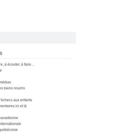
s
ire, à écouter, à faire…
le
 médias
s biens nourris
'échecs aux enfants
ntaires ici et là
canadienne
nternationale
québécoise