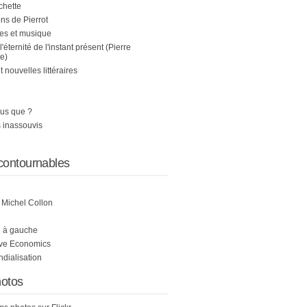
chette
s de Pierrot
es et musique
 l'éternité de l'instant présent (Pierre
e)
nouvelles littéraires
us que ?
 inassouvis
contournables
e Michel Collon
i à gauche
ive Economics
ndialisation
otos