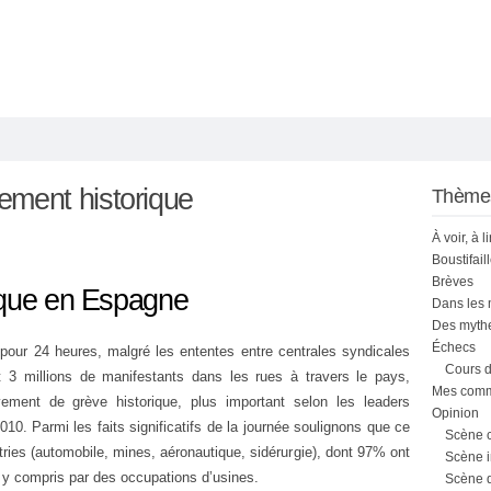
ment historique
Thème
À voir, à l
Boustifail
Brèves
ique en Espagne
Dans les
Des mythe
Échecs
 pour 24 heures, malgré les ententes entre centrales syndicales
Cours d
t 3 millions de manifestants dans les rues à travers le pays,
Mes comme
ment de grève historique, plus important selon les leaders
Opinion
0. Parmi les faits significatifs de la journée soulignons que ce
Scène 
tries (automobile, mines, aéronautique, sidérurgie), dont 97% ont
Scène i
, y compris par des occupations d’usines.
Scène 