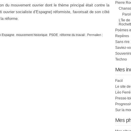
Pierre Ro
on du mouvement ouvrier dont le thème principal était contre la
Chanson
i ouvrier socialiste d’Espagne) réformiste, favorisait de son côté
Parol
 la réforme.
L'île de
Rochett
Poèmes et 
en Espagne
,
mouvement historique
,
PSOE
,
réforme du travail
|
Permalien
|
Repères
Sans rire
Saviez-vo
Souvenirs
Techno
Mes in
Facil
Le site d
Léo Ferré
Presse-to
Progress
Sur la mo
Mes ph