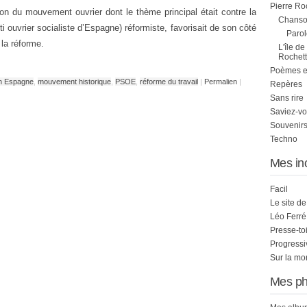
Pierre Ro
on du mouvement ouvrier dont le thème principal était contre la
Chanson
i ouvrier socialiste d’Espagne) réformiste, favorisait de son côté
Parol
 la réforme.
L'île de
Rochett
Poèmes et 
en Espagne
,
mouvement historique
,
PSOE
,
réforme du travail
|
Permalien
|
Repères
Sans rire
Saviez-vo
Souvenirs
Techno
Mes in
Facil
Le site d
Léo Ferré
Presse-to
Progress
Sur la mo
Mes ph