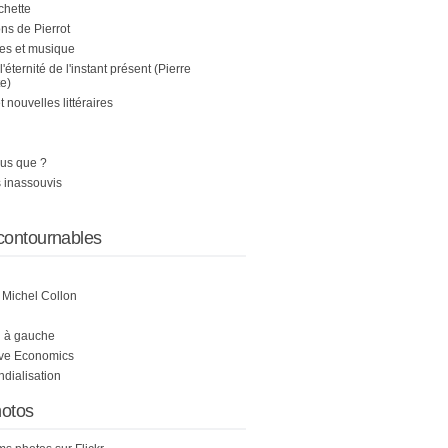
chette
s de Pierrot
es et musique
 l'éternité de l'instant présent (Pierre
e)
nouvelles littéraires
us que ?
 inassouvis
contournables
e Michel Collon
i à gauche
ive Economics
ndialisation
otos