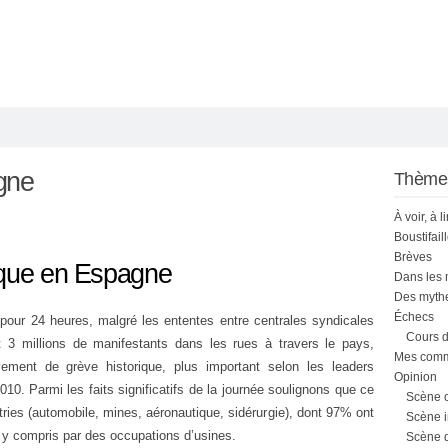
gne
Thème
À voir, à l
Boustifail
Brèves
ique en Espagne
Dans les
Des mythe
Échecs
 pour 24 heures, malgré les ententes entre centrales syndicales
Cours d
t 3 millions de manifestants dans les rues à travers le pays,
Mes comme
ment de grève historique, plus important selon les leaders
Opinion
0. Parmi les faits significatifs de la journée soulignons que ce
Scène 
tries (automobile, mines, aéronautique, sidérurgie), dont 97% ont
Scène i
, y compris par des occupations d’usines.
Scène 