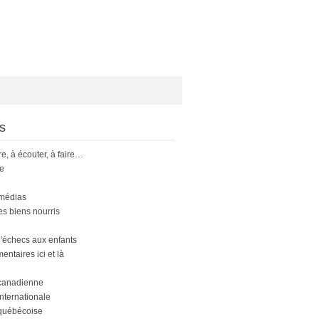
s
ire, à écouter, à faire…
le
 médias
s biens nourris
'échecs aux enfants
ntaires ici et là
canadienne
nternationale
québécoise