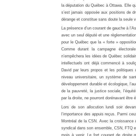
la députation du Québec à Ottawa. Elle qu
s’est jamais opposée aux positions de dro
dérange et constitue sans doute la seule vé
La présence d’un courant de gauche à l’A
avec un seul député et une règlementation 
pour le Québec que la « forte » oppositio
Comme durant la campagne électorale,
n’empêchera les idées de Québec solidaire
intellectuels ont déjà commencé à soulig
David par leurs propos et les politiques
niveau universitaire, un système de sant
développement durable et écologique, l’au
de la pauvreté, la justice sociale, l’éq
par la droite, ne pourront dorénavant être é
Lors de son allocution lundi soir deva
l’importance des appuis reçus. Parmi ceux
Montréal de la CSN. Avec la croissance 
syndical dans son ensemble, CSN, FTQ et 
mois à venir. Le fort courant de droite 