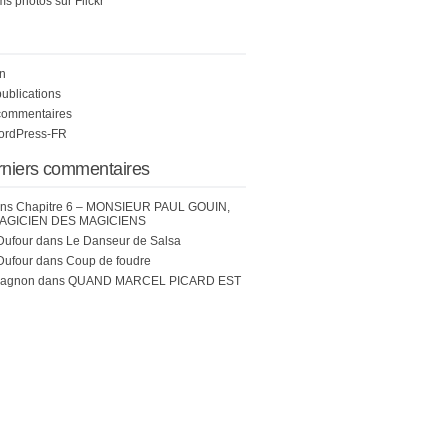
s photos sur Flickr
n
publications
commentaires
WordPress-FR
rniers commentaires
ns
Chapitre 6 – MONSIEUR PAUL GOUIN,
AGICIEN DES MAGICIENS
Dufour
dans
Le Danseur de Salsa
Dufour
dans
Coup de foudre
hagnon
dans
QUAND MARCEL PICARD EST