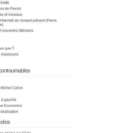
chette
s de Pierrot
es et musique
 l'éternité de l'instant présent (Pierre
e)
nouvelles littéraires
us que ?
 inassouvis
contournables
e Michel Collon
i à gauche
ive Economics
ndialisation
otos