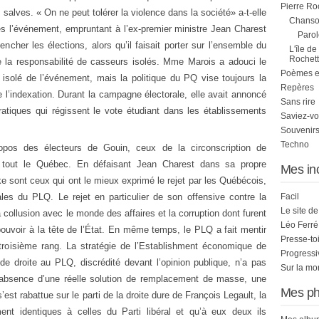
Pierre Ro
alves. « On ne peut tolérer la violence dans la société» a-t-elle
Chanson
ès l’événement, empruntant à l’ex-premier ministre Jean Charest
Parol
encher les élections, alors qu’il faisait porter sur l’ensemble du
L'île de
Rochett
 la responsabilité de casseurs isolés. Mme Marois a adouci le
Poèmes et 
e isolé de l’événement, mais la politique du PQ vise toujours la
Repères
 l’indexation. Durant la campagne électorale, elle avait annoncé
Sans rire
ratiques qui régissent le vote étudiant dans les établissements
Saviez-vo
Souvenirs
Techno
pos des électeurs de Gouin, ceux de la circonscription de
à tout le Québec. En défaisant Jean Charest dans sa propre
Mes in
ke sont ceux qui ont le mieux exprimé le rejet par les Québécois,
ales du PLQ. Le rejet en particulier de son offensive contre la
Facil
Le site d
collusion avec le monde des affaires et la corruption dont furent
Léo Ferré
uvoir à la tête de l’État. En même temps, le PLQ a fait mentir
Presse-to
troisième rang. La stratégie de l’Establishment économique de
Progress
 de droite au PLQ, discrédité devant l’opinion publique, n’a pas
Sur la mo
absence d’une réelle solution de remplacement de masse, une
Mes ph
’est rabattue sur le parti de la droite dure de François Legault, la
ent identiques à celles du Parti libéral et qu’à eux deux ils