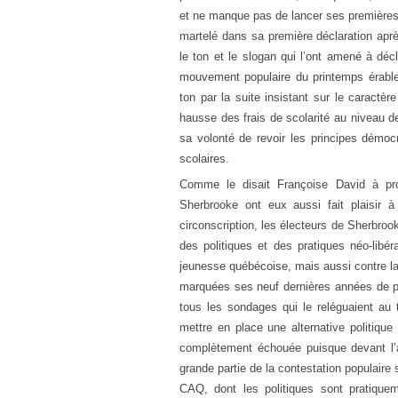
et ne manque pas de lancer ses premières s
martelé dans sa première déclaration apr
le ton et le slogan qui l’ont amené à décl
mouvement populaire du printemps érable
ton par la suite insistant sur le caractèr
hausse des frais de scolarité au niveau de
sa volonté de revoir les principes démoc
scolaires.
Comme le disait Françoise David à pro
Sherbrooke ont eux aussi fait plaisir 
circonscription, les électeurs de Sherbroo
des politiques et des pratiques néo-libér
jeunesse québécoise, mais aussi contre la 
marquées ses neuf dernières années de po
tous les sondages qui le reléguaient au 
mettre en place une alternative politique
complètement échouée puisque devant l’
grande partie de la contestation populaire s
CAQ, dont les politiques sont pratiquem