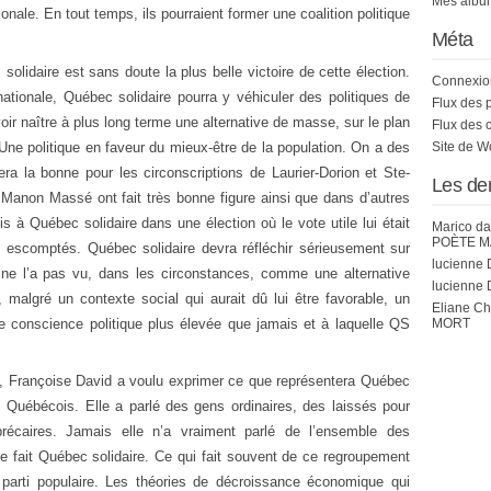
Mes album
onale. En tout temps, ils pourraient former une coalition politique
Méta
olidaire est sans doute la plus belle victoire de cette élection.
Connexio
tionale, Québec solidaire pourra y véhiculer des politiques de
Flux des 
oir naître à plus long terme une alternative de masse, sur le plan
Flux des 
. Une politique en faveur du mieux-être de la population. On a des
Site de 
era la bonne pour les circonscriptions de Laurier-Dorion et Ste-
Les de
 Manon Massé ont fait très bonne figure ainsi que dans d’autres
is à Québec solidaire dans une élection où le vote utile lui était
Marico
da
POÈTE M
ts escomptés. Québec solidaire devra réfléchir sérieusement sur
lucienne 
n ne l’a pas vu, dans les circonstances, comme une alternative
lucienne 
s, malgré un contexte social qui aurait dû lui être favorable, un
Eliane C
 conscience politique plus élevée que jamais et à laquelle QS
MORT
, Françoise David a voulu exprimer ce que représentera Québec
s Québécois. Elle a parlé des gens ordinaires, des laissés pour
récaires. Jamais elle n’a vraiment parlé de l’ensemble des
le fait Québec solidaire. Ce qui fait souvent de ce regroupement
 parti populaire. Les théories de décroissance économique qui