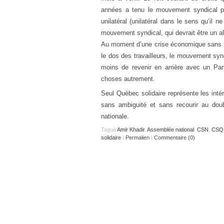
années a tenu le mouvement syndical pra
unilatéral (unilatéral dans le sens qu’il ne
mouvement syndical, qui devrait être un al
Au moment d’une crise économique sans préc
le dos des travailleurs, le mouvement synd
moins de revenir en arrière avec un Par
choses autrement.
Seul Québec solidaire représente les intéré
sans ambiguité et sans recourir au doub
nationale.
Tagué
Amir Khadir
,
Assemblée national
,
CSN
,
CSQ
solidaire
|
Permalien
|
Commentaire (0)