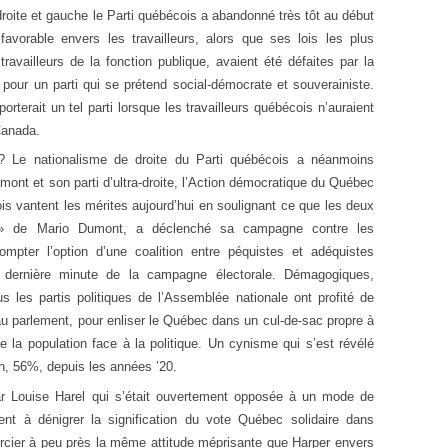
roite et gauche le Parti québécois a abandonné très tôt au début
avorable envers les travailleurs, alors que ses lois les plus
ravailleurs de la fonction publique, avaient été défaites par la
our un parti qui se prétend social-démocrate et souverainiste.
rterait un tel parti lorsque les travailleurs québécois n’auraient
Canada.
? Le nationalisme de droite du Parti québécois a néanmoins
mont et son parti d’ultra-droite, l’Action démocratique du Québec
s vantent les mérites aujourd’hui en soulignant ce que les deux
lle » de Mario Dumont, a déclenché sa campagne contre les
ter l’option d’une coalition entre péquistes et adéquistes
 dernière minute de la campagne électorale. Démagogiques,
us les partis politiques de l’Assemblée nationale ont profité de
au parlement, pour enliser le Québec dans un cul-de-sac propre à
 la population face à la politique. Un cynisme qui s’est révélé
ion, 56%, depuis les années ’20.
ar Louise Harel qui s’était ouvertement opposée à un mode de
ent à dénigrer la signification du vote Québec solidaire dans
ercier à peu près la même attitude méprisante que Harper envers