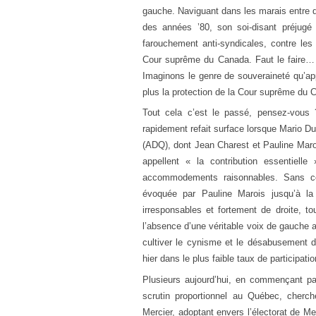
gauche. Naviguant dans les marais entre d
des années ’80, son soi-disant préjugé f
farouchement anti-syndicales, contre les t
Cour suprême du Canada. Faut le faire… p
Imaginons le genre de souveraineté qu’appo
plus la protection de la Cour suprême du 
Tout cela c’est le passé, pensez-vous 
rapidement refait surface lorsque Mario Du
(ADQ), dont Jean Charest et Pauline Maroi
appellent « la contribution essentie
accommodements raisonnables. Sans comp
évoquée par Pauline Marois jusqu’à la
irresponsables et fortement de droite, to
l’absence d’une véritable voix de gauche 
cultiver le cynisme et le désabusement de
hier dans le plus faible taux de participat
Plusieurs aujourd’hui, en commençant p
scrutin proportionnel au Québec, cherch
Mercier, adoptant envers l’électorat de M