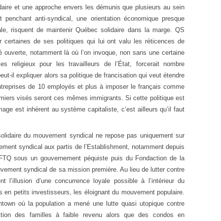
aire et une approche envers les démunis que plusieurs au sein
rt penchant anti-syndical, une orientation économique presque
le, risquent de maintenir Québec solidaire dans la marge. QS
 certaines de ses politiques qui lui ont valu les réticences de
té ouverte, notamment là où l’on invoque, non sans une certaine
s religieux pour les travailleurs de l’État, forcerait nombre
il expliquer alors sa politique de francisation qui veut étendre
 entreprises de 10 employés et plus à imposer le français comme
emiers visés seront ces mêmes immigrants. Si cette politique est
mage est inhérent au système capitaliste, c’est ailleurs qu’il faut
 solidaire du mouvement syndical ne repose pas uniquement sur
vement syndical aux partis de l’Establishment, notamment depuis
a FTQ sous un gouvernement péquiste puis du Fondaction de la
ement syndical de sa mission première. Au lieu de lutter contre
nt l’illusion d’une concurrence loyale possible à l’intérieur du
rs en petits investisseurs, les éloignant du mouvement populaire.
town où la population a mené une lutte quasi utopique contre
iction des familles à faible revenu alors que des condos en