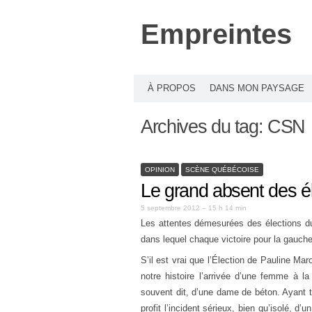
Empreintes
À PROPOS
DANS MON PAYSAGE
Archives du tag:
CSN
OPINION
SCÈNE QUÉBÉCOISE
Le grand absent des é
5 septembre 2012 – 15 h 14 min
Les attentes démesurées des élections d
dans lequel chaque victoire pour la gauche 
S’il est vrai que l’Élection de Pauline Ma
notre histoire l’arrivée d’une femme à la
souvent dit, d’une dame de béton. Ayant t
profit l’incident sérieux, bien qu’isolé, d’