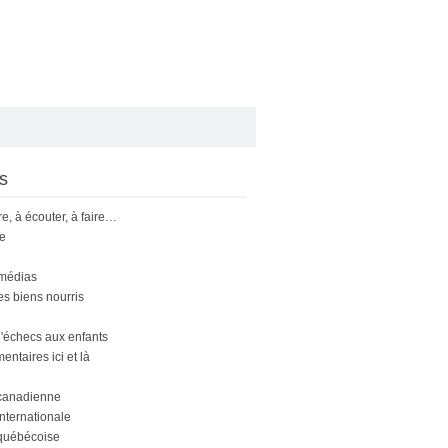
s
ire, à écouter, à faire…
le
 médias
s biens nourris
'échecs aux enfants
ntaires ici et là
canadienne
nternationale
québécoise