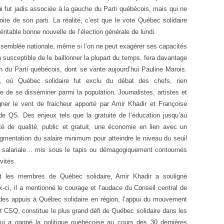
i fut jadis associée à la gauche du Parti québécois, mais qui ne
ite de son parti. La réalité, c’est que le vote Québec solidaire
ritable bonne nouvelle de l’élection générale de lundi.
ssemblée nationale, même si l’on ne peut exagérer ses capacités
susceptible de le baillonner la plupart du temps, fera davantage
n du Parti québécois, dont se vante aujourd’hui Pauline Marois.
 où Québec solidaire fut exclu du débat des chefs, rien
 de se disséminer parmi la population. Journalistes, artistes et
ner le vent de fraicheur apporté par Amir Khadir et Françoise
 de QS. Des enjeux tels que la gratuité de l’éducation jusqu’au
é de qualité, public et gratuit, une économie en lien avec un
gmentation du salaire minimum pour atteindre le niveau du seuil
uité salariale… mis sous le tapis ou démagogiquement contournés
vités.
nt les membres de Québec solidaire, Amir Khadir a souligné
-ci, il a mentionné le courage et l’audace du Conseil central de
des appuis à Québec solidaire en région, l’appui du mouvement
CSQ, constitue le plus grand défi de Québec solidaire dans les
qui a gagné la politique québécoise au cours des 30 dernières