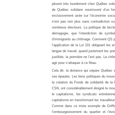
pèsent très lourdement chez Québec solid
de Québec solidaire nourrissent d’un fo
exclusivement axée sur l’économie socia
n’est pas non plus sans contradiction sur
nombreux électeurs. La politique de laïci
démagogie, que l’interdiction de symbole
d’immigrants au chômage. Comment QS peut-
l’application de la Loi 101 obligeant les
langue de travail, quand justement les pr
justifiée, la première ne l’est pas. Le chô
agir pour s’attaquer à ce fléau.
Cela dit, la distance qui sépare Québec
ses épaules. Les liens politiques du mou
la création du Fonds de solidarité de l
CSN, ont considérablement éloigné le mouv
le capitalisme, les syndicats entretienne
capitalisme en transformant les travailleu
Comme dans ce triste exemple de Griffin
l’embourgeoisement du quartier et l’év