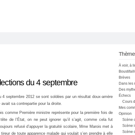
Thème
À voir, à l
Boustifail
Brèves
lections du 4 septembre
Dans les
Des mythe
Échecs
u 4 septembre 2012 se sont soldées par un résultat doux-amère
Cours d
avait sa contrepartie pour la droite.
Mes comme
rois comme Première ministre représente pour la première fois de
Opinion
 tête de l’État, on ne peut ignorer qu’il s’agit, comme cela fut
Scène 
Scène i
oujours refusé d’appuyer la gratuité scolaire, Mme Marois met à
Scène 
un tireur de toute apparence malade qui voulait s’en prendre à elle