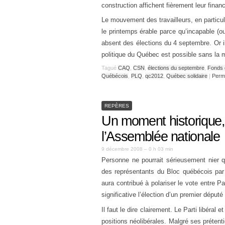
construction affichent fièrement leur finan
Le mouvement des travailleurs, en particul
le printemps érable parce qu’incapable (
absent des élections du 4 septembre. Or il
politique du Québec est possible sans la m
Tagué
CAQ
,
CSN
,
élections du septembre
,
Fonds 
Québécois
,
PLQ
,
qc2012
,
Québec solidaire
|
Perm
REPÈRES
Un moment historique,
l’Assemblée nationale
9 décembre 2008 – 0 h 03 min
Personne ne pourrait sérieusement nier qu
des représentants du Bloc québécois par 
aura contribué à polariser le vote entre Par
significative l’élection d’un premier dépu
Il faut le dire clairement. Le Parti libéral
positions néolibérales. Malgré ses prétent