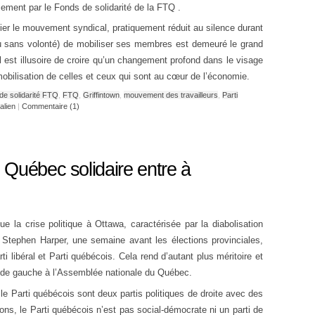
cement par le Fonds de solidarité de la FTQ .
ier le mouvement syndical, pratiquement réduit au silence durant
ou sans volonté) de mobiliser ses membres est demeuré le grand
 est illusoire de croire qu’un changement profond dans le visage
obilisation de celles et ceux qui sont au cœur de l’économie.
de solidarité FTQ
,
FTQ
,
Griffintown
,
mouvement des travailleurs
,
Parti
alien
|
Commentaire (1)
 Québec solidaire entre à
e la crise politique à Ottawa, caractérisée par la diabolisation
Stephen Harper, une semaine avant les élections provinciales,
ti libéral et Parti québécois. Cela rend d’autant plus méritoire et
té de gauche à l’Assemblée nationale du Québec.
 et le Parti québécois sont deux partis politiques de droite avec des
ions, le Parti québécois n’est pas social-démocrate ni un parti de