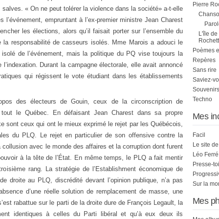
Pierre Ro
alves. « On ne peut tolérer la violence dans la société» a-t-elle
Chanson
ès l’événement, empruntant à l’ex-premier ministre Jean Charest
Parol
encher les élections, alors qu’il faisait porter sur l’ensemble du
L'île de
Rochett
 la responsabilité de casseurs isolés. Mme Marois a adouci le
Poèmes et 
e isolé de l’événement, mais la politique du PQ vise toujours la
Repères
 l’indexation. Durant la campagne électorale, elle avait annoncé
Sans rire
ratiques qui régissent le vote étudiant dans les établissements
Saviez-vo
Souvenirs
Techno
pos des électeurs de Gouin, ceux de la circonscription de
à tout le Québec. En défaisant Jean Charest dans sa propre
Mes in
ke sont ceux qui ont le mieux exprimé le rejet par les Québécois,
ales du PLQ. Le rejet en particulier de son offensive contre la
Facil
Le site d
collusion avec le monde des affaires et la corruption dont furent
Léo Ferré
uvoir à la tête de l’État. En même temps, le PLQ a fait mentir
Presse-to
troisième rang. La stratégie de l’Establishment économique de
Progress
 de droite au PLQ, discrédité devant l’opinion publique, n’a pas
Sur la mo
absence d’une réelle solution de remplacement de masse, une
Mes ph
’est rabattue sur le parti de la droite dure de François Legault, la
ent identiques à celles du Parti libéral et qu’à eux deux ils