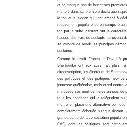
et ne manque pas de lancer ses premières s
martelé dans sa première déclaration apr
le ton et le slogan qui l’ont amené à décl
mouvement populaire du printemps érable
ton par la suite insistant sur le caractèr
hausse des frais de scolarité au niveau de
sa volonté de revoir les principes démoc
scolaires.
Comme le disait Françoise David à pro
Sherbrooke ont eux aussi fait plaisir 
circonscription, les électeurs de Sherbroo
des politiques et des pratiques néo-libér
jeunesse québécoise, mais aussi contre la 
marquées ses neuf dernières années de po
tous les sondages qui le reléguaient au 
mettre en place une alternative politique
complètement échouée puisque devant l’
grande partie de la contestation populaire s
CAQ, dont les politiques sont pratiquem