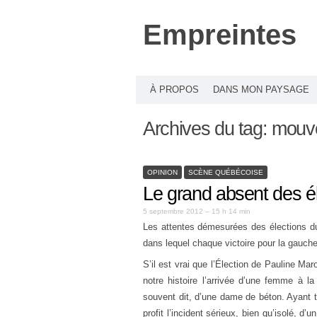
Empreintes
À PROPOS
DANS MON PAYSAGE
Archives du tag:
mouve
OPINION
SCÈNE QUÉBÉCOISE
Le grand absent des é
5 septembre 2012 – 15 h 14 min
Les attentes démesurées des élections d
dans lequel chaque victoire pour la gauche 
S’il est vrai que l’Élection de Pauline Ma
notre histoire l’arrivée d’une femme à la
souvent dit, d’une dame de béton. Ayant t
profit l’incident sérieux, bien qu’isolé, d’