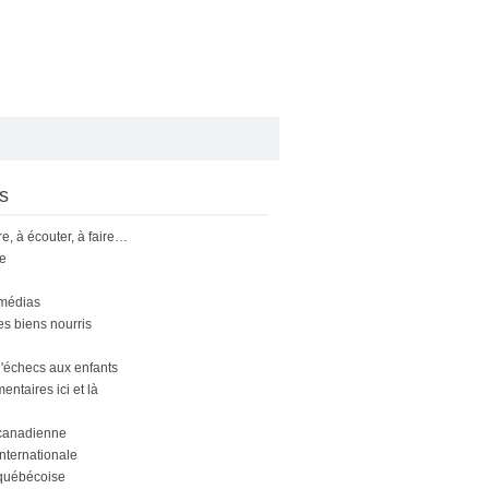
s
ire, à écouter, à faire…
le
 médias
s biens nourris
'échecs aux enfants
ntaires ici et là
canadienne
nternationale
québécoise