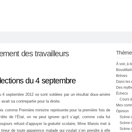
ment des travailleurs
Thème
À voir, à l
Boustifail
Brèves
lections du 4 septembre
Dans les
Des mythe
Échecs
u 4 septembre 2012 se sont soldées par un résultat doux-amère
Cours d
avait sa contrepartie pour la droite.
Mes comme
rois comme Première ministre représente pour la première fois de
Opinion
 tête de l’État, on ne peut ignorer qu’il s’agit, comme cela fut
Scène 
Scène i
oujours refusé d’appuyer la gratuité scolaire, Mme Marois met à
Scène 
un tireur de toute apparence malade qui voulait s’en prendre à elle