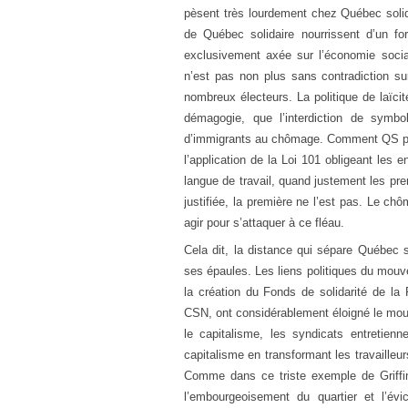
pèsent très lourdement chez Québec solid
de Québec solidaire nourrissent d’un fo
exclusivement axée sur l’économie socia
n’est pas non plus sans contradiction sur
nombreux électeurs. La politique de laïci
démagogie, que l’interdiction de symbole
d’immigrants au chômage. Comment QS peut-
l’application de la Loi 101 obligeant les
langue de travail, quand justement les pr
justifiée, la première ne l’est pas. Le chô
agir pour s’attaquer à ce fléau.
Cela dit, la distance qui sépare Québec
ses épaules. Les liens politiques du mou
la création du Fonds de solidarité de l
CSN, ont considérablement éloigné le mouv
le capitalisme, les syndicats entretienne
capitalisme en transformant les travailleu
Comme dans ce triste exemple de Griffin
l’embourgeoisement du quartier et l’év