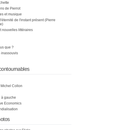
chette
s de Pierrot
es et musique
 l'éternité de l'instant présent (Pierre
e)
nouvelles littéraires
us que ?
 inassouvis
contournables
e Michel Collon
i à gauche
ive Economics
ndialisation
otos