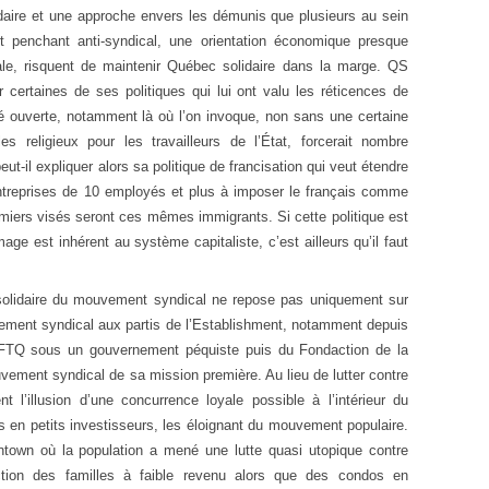
aire et une approche envers les démunis que plusieurs au sein
rt penchant anti-syndical, une orientation économique presque
le, risquent de maintenir Québec solidaire dans la marge. QS
 certaines de ses politiques qui lui ont valu les réticences de
té ouverte, notamment là où l’on invoque, non sans une certaine
s religieux pour les travailleurs de l’État, forcerait nombre
il expliquer alors sa politique de francisation qui veut étendre
 entreprises de 10 employés et plus à imposer le français comme
emiers visés seront ces mêmes immigrants. Si cette politique est
mage est inhérent au système capitaliste, c’est ailleurs qu’il faut
 solidaire du mouvement syndical ne repose pas uniquement sur
vement syndical aux partis de l’Establishment, notamment depuis
a FTQ sous un gouvernement péquiste puis du Fondaction de la
ement syndical de sa mission première. Au lieu de lutter contre
nt l’illusion d’une concurrence loyale possible à l’intérieur du
rs en petits investisseurs, les éloignant du mouvement populaire.
town où la population a mené une lutte quasi utopique contre
iction des familles à faible revenu alors que des condos en