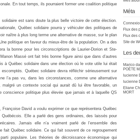
Mes album
onale. En tout temps, ils pourraient former une coalition politique
Méta
olidaire est sans doute la plus belle victoire de cette élection.
Connexio
tionale, Québec solidaire pourra y véhiculer des politiques de
Flux des 
oir naître à plus long terme une alternative de masse, sur le plan
Flux des 
. Une politique en faveur du mieux-être de la population. On a des
Site de 
era la bonne pour les circonscriptions de Laurier-Dorion et Ste-
Les de
 Manon Massé ont fait très bonne figure ainsi que dans d’autres
is à Québec solidaire dans une élection où le vote utile lui était
Marico
da
POÈTE M
ts escomptés. Québec solidaire devra réfléchir sérieusement sur
lucienne 
n ne l’a pas vu, dans les circonstances, comme une alternative
lucienne 
s, malgré un contexte social qui aurait dû lui être favorable, un
Eliane C
 conscience politique plus élevée que jamais et à laquelle QS
MORT
, Françoise David a voulu exprimer ce que représentera Québec
s Québécois. Elle a parlé des gens ordinaires, des laissés pour
récaires. Jamais elle n’a vraiment parlé de l’ensemble des
le fait Québec solidaire. Ce qui fait souvent de ce regroupement
 parti populaire. Les théories de décroissance économique qui