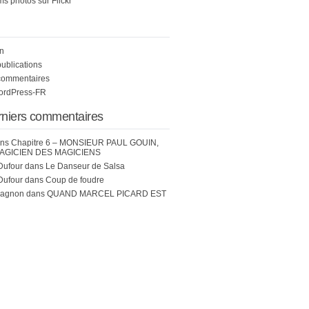
s photos sur Flickr
n
publications
commentaires
WordPress-FR
rniers commentaires
ns
Chapitre 6 – MONSIEUR PAUL GOUIN,
AGICIEN DES MAGICIENS
Dufour
dans
Le Danseur de Salsa
Dufour
dans
Coup de foudre
hagnon
dans
QUAND MARCEL PICARD EST