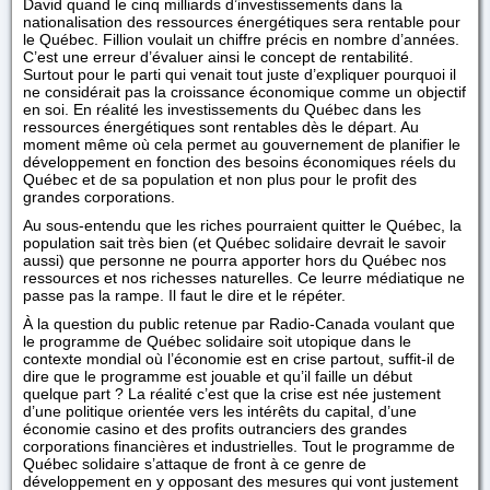
David quand le cinq milliards d’investissements dans la
nationalisation des ressources énergétiques sera rentable pour
le Québec. Fillion voulait un chiffre précis en nombre d’années.
C’est une erreur d’évaluer ainsi le concept de rentabilité.
Surtout pour le parti qui venait tout juste d’expliquer pourquoi il
ne considérait pas la croissance économique comme un objectif
en soi. En réalité les investissements du Québec dans les
ressources énergétiques sont rentables dès le départ. Au
moment même où cela permet au gouvernement de planifier le
développement en fonction des besoins économiques réels du
Québec et de sa population et non plus pour le profit des
grandes corporations.
Au sous-entendu que les riches pourraient quitter le Québec, la
population sait très bien (et Québec solidaire devrait le savoir
aussi) que personne ne pourra apporter hors du Québec nos
ressources et nos richesses naturelles. Ce leurre médiatique ne
passe pas la rampe. Il faut le dire et le répéter.
À la question du public retenue par Radio-Canada voulant que
le programme de Québec solidaire soit utopique dans le
contexte mondial où l’économie est en crise partout, suffit-il de
dire que le programme est jouable et qu’il faille un début
quelque part ? La réalité c’est que la crise est née justement
d’une politique orientée vers les intérêts du capital, d’une
économie casino et des profits outranciers des grandes
corporations financières et industrielles. Tout le programme de
Québec solidaire s’attaque de front à ce genre de
développement en y opposant des mesures qui vont justement