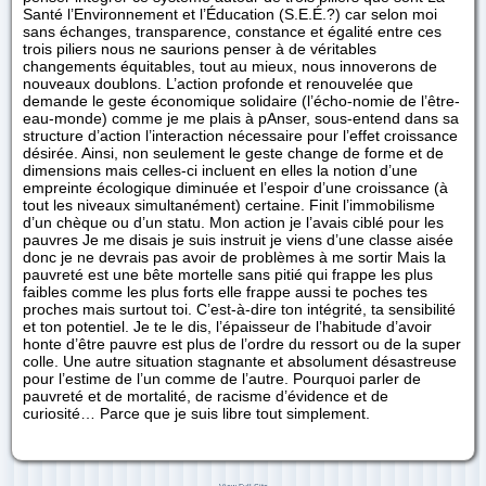
Santé l’Environnement et l’Éducation (S.E.É.?) car selon moi
sans échanges, transparence, constance et égalité entre ces
trois piliers nous ne saurions penser à de véritables
changements équitables, tout au mieux, nous innoverons de
nouveaux doublons. L’action profonde et renouvelée que
demande le geste économique solidaire (l’écho-nomie de l’être-
eau-monde) comme je me plais à pAnser, sous-entend dans sa
structure d’action l’interaction nécessaire pour l’effet croissance
désirée. Ainsi, non seulement le geste change de forme et de
dimensions mais celles-ci incluent en elles la notion d’une
empreinte écologique diminuée et l’espoir d’une croissance (à
tout les niveaux simultanément) certaine. Finit l’immobilisme
d’un chèque ou d’un statu. Mon action je l’avais ciblé pour les
pauvres Je me disais je suis instruit je viens d’une classe aisée
donc je ne devrais pas avoir de problèmes à me sortir Mais la
pauvreté est une bête mortelle sans pitié qui frappe les plus
faibles comme les plus forts elle frappe aussi te poches tes
proches mais surtout toi. C’est-à-dire ton intégrité, ta sensibilité
et ton potentiel. Je te le dis, l’épaisseur de l’habitude d’avoir
honte d’être pauvre est plus de l’ordre du ressort ou de la super
colle. Une autre situation stagnante et absolument désastreuse
pour l’estime de l’un comme de l’autre. Pourquoi parler de
pauvreté et de mortalité, de racisme d’évidence et de
curiosité… Parce que je suis libre tout simplement.