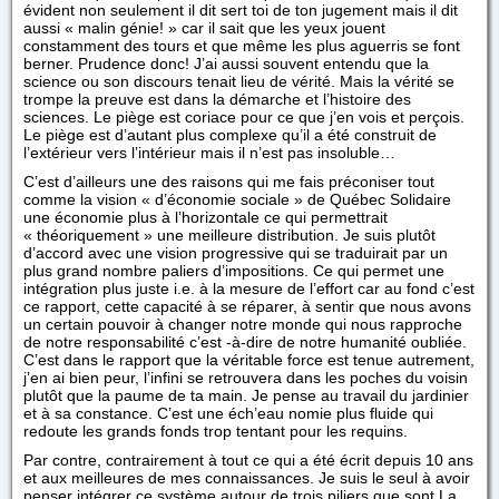
évident non seulement il dit sert toi de ton jugement mais il dit
aussi « malin génie! » car il sait que les yeux jouent
constamment des tours et que même les plus aguerris se font
berner. Prudence donc! J’ai aussi souvent entendu que la
science ou son discours tenait lieu de vérité. Mais la vérité se
trompe la preuve est dans la démarche et l’histoire des
sciences. Le piège est coriace pour ce que j’en vois et perçois.
Le piège est d’autant plus complexe qu’il a été construit de
l’extérieur vers l’intérieur mais il n’est pas insoluble…
C’est d’ailleurs une des raisons qui me fais préconiser tout
comme la vision « d’économie sociale » de Québec Solidaire
une économie plus à l’horizontale ce qui permettrait
« théoriquement » une meilleure distribution. Je suis plutôt
d’accord avec une vision progressive qui se traduirait par un
plus grand nombre paliers d’impositions. Ce qui permet une
intégration plus juste i.e. à la mesure de l’effort car au fond c’est
ce rapport, cette capacité à se réparer, à sentir que nous avons
un certain pouvoir à changer notre monde qui nous rapproche
de notre responsabilité c’est -à-dire de notre humanité oubliée.
C’est dans le rapport que la véritable force est tenue autrement,
j’en ai bien peur, l’infini se retrouvera dans les poches du voisin
plutôt que la paume de ta main. Je pense au travail du jardinier
et à sa constance. C’est une éch’eau nomie plus fluide qui
redoute les grands fonds trop tentant pour les requins.
Par contre, contrairement à tout ce qui a été écrit depuis 10 ans
et aux meilleures de mes connaissances. Je suis le seul à avoir
penser intégrer ce système autour de trois piliers que sont La