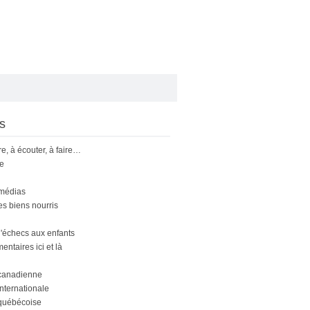
s
ire, à écouter, à faire…
le
 médias
s biens nourris
'échecs aux enfants
ntaires ici et là
canadienne
nternationale
québécoise