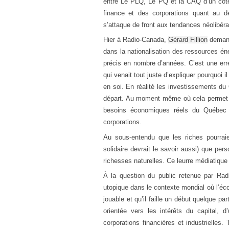
entre Le PLQ, Le PQ et la CAQ d’un côté,
finance et des corporations quant au d
s’attaque de front aux tendances néolibéra
Hier à Radio-Canada,
Gérard Fillion
demand
dans la nationalisation des ressources éne
précis en nombre d’années. C’est une erreu
qui venait tout juste d’expliquer pourquoi
en soi. En réalité les investissements d
départ. Au moment même où cela permet a
besoins économiques réels du Québec e
corporations.
Au sous-entendu que les riches pourraie
solidaire devrait le savoir aussi) que p
richesses naturelles. Ce leurre médiatique n
À la question du public retenue par Ra
utopique dans le contexte mondial où l’éco
jouable et qu’il faille un début quelque par
orientée vers les intérêts du capital, 
corporations financières et industrielles