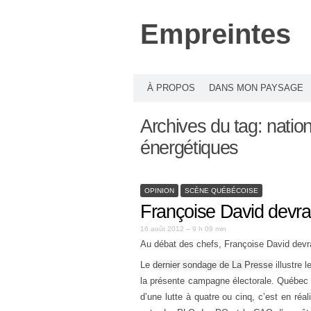
Empreintes
À PROPOS
DANS MON PAYSAGE
Archives du tag:
natio
énergétiques
OPINION
SCÈNE QUÉBÉCOISE
Françoise David devra 
16 août 2012 – 9 h 09 min
Au débat des chefs, Françoise David devra
Le
dernier sondage de La Presse
illustre 
la présente campagne électorale. Québec so
d’une lutte à quatre ou cinq, c’est en réa