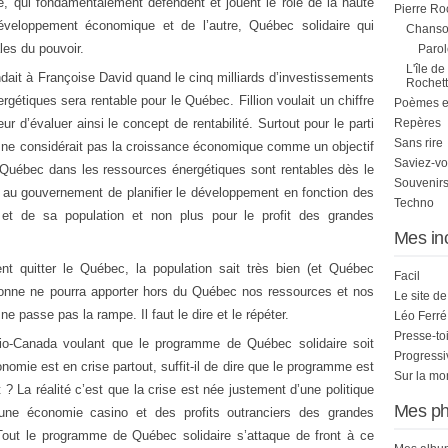
 qui fondamentalement défendent et jouent le rôle de la haute
Pierre Ro
éveloppement économique et de l’autre, Québec solidaire qui
Chanson
les du pouvoir.
Parol
L'île de
ait à Françoise David quand le cinq milliards d’investissements
Rochett
rgétiques sera rentable pour le Québec. Fillion voulait un chiffre
Poèmes et 
r d’évaluer ainsi le concept de rentabilité. Surtout pour le parti
Repères
Sans rire
 il ne considérait pas la croissance économique comme un objectif
Saviez-vo
u Québec dans les ressources énergétiques sont rentables dès le
Souvenirs
u gouvernement de planifier le développement en fonction des
Techno
t de sa population et non plus pour le profit des grandes
Mes in
nt quitter le Québec, la population sait très bien (et Québec
Facil
ersonne ne pourra apporter hors du Québec nos ressources et nos
Le site d
e passe pas la rampe. Il faut le dire et le répéter.
Léo Ferré
Presse-to
dio-Canada voulant que le programme de Québec solidaire soit
Progress
nomie est en crise partout, suffit-il de dire que le programme est
Sur la mo
t ? La réalité c’est que la crise est née justement d’une politique
Mes ph
d’une économie casino et des profits outranciers des grandes
. Tout le programme de Québec solidaire s’attaque de front à ce