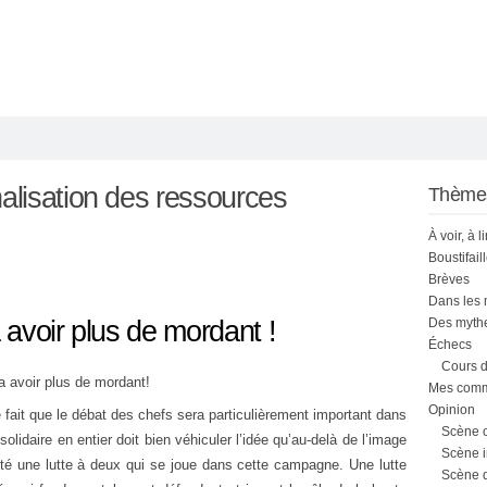
nalisation des ressources
Thème
À voir, à l
Boustifail
Brèves
Dans les
avoir plus de mordant !
Des mythe
Échecs
Cours d
 avoir plus de mordant!
Mes comme
Opinion
le fait que le débat des chefs sera particulièrement important dans
Scène 
lidaire en entier doit bien véhiculer l’idée qu’au-delà de l’image
Scène i
lité une lutte à deux qui se joue dans cette campagne. Une lutte
Scène 