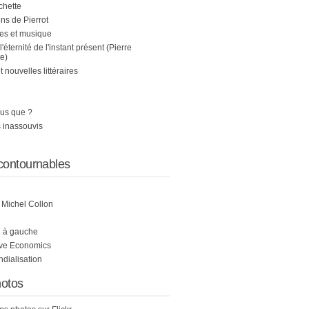
chette
s de Pierrot
es et musique
 l'éternité de l'instant présent (Pierre
e)
nouvelles littéraires
us que ?
 inassouvis
contournables
e Michel Collon
i à gauche
ive Economics
ndialisation
otos