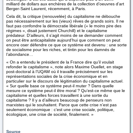
milliard de dollars aux enchères de la collection d’oeuvres d’art
Berger-Saint Laurent, récemment, à Paris.
Cela dit, la critique (renouvelée) du capitalisme ne débouche
pas nécessairement sur les (vieux) rêves de grands soirs. Il ne
faut pas confondre la démocratie libérale (« le moins pire des
régimes », disait justement Churchill) et le capitalisme
prédateur. D’ailleurs, il s’agit moins de se demander comment
on peut être anticapitaliste aujourd’hui que comment on peut
encore oser défendre ce que ce système est devenu : une sorte
de socialisme pour les riches, et tintin pour les damnés de
l’abondance…
« On a entendu le président de la France dire qu’il voulait
refonder le capitalisme », note alors Maxime Ouellet, en stage
post-doctoral à l’UQAM où il travaille précisément sur les
représentations sociales de la crise économique et en
particulier sur le discours de légitimation du capitalisme actuel.
« Sur quelle base ce système peut-il muter ? Dans quelle
mesure ce système peut-il être moral ? Qu’est-ce même que le
capitalisme et quelles forces travaillent à une sortie du
capitalisme ? Il y a d’ailleurs beaucoup de penseurs non
marxistes qui le souhaitent. Parce que cette crise n’est pas
seulement économique : c’est une crise sociale, politique,
écologique, une crise de société, finalement. »
Source