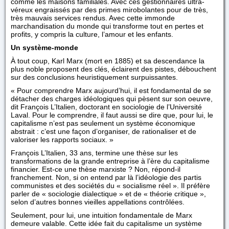
comme les maisons familiales. Avec ces gestionnaires ultra-
véreux engraissés par des primes mirobolantes pour de très,
très mauvais services rendus. Avec cette immonde
marchandisation du monde qui transforme tout en pertes et
profits, y compris la culture, l’amour et les enfants.
Un système-monde
À tout coup, Karl Marx (mort en 1885) et sa descendance la
plus noble proposent des clés, éclairent des pistes, débouchent
sur des conclusions heuristiquement surpuissantes.
« Pour comprendre Marx aujourd’hui, il est fondamental de se
détacher des charges idéologiques qui pèsent sur son oeuvre,
dit François L’Italien, doctorant en sociologie de l’Université
Laval. Pour le comprendre, il faut aussi se dire que, pour lui, le
capitalisme n’est pas seulement un système économique
abstrait : c’est une façon d’organiser, de rationaliser et de
valoriser les rapports sociaux. »
François L’Italien, 33 ans, termine une thèse sur les
transformations de la grande entreprise à l’ère du capitalisme
financier. Est-ce une thèse marxiste ? Non, répond-il
franchement. Non, si on entend par là l’idéologie des partis
communistes et des sociétés du « socialisme réel ». Il préfère
parler de « sociologie dialectique » et de « théorie critique »,
selon d’autres bonnes vieilles appellations contrôlées.
Seulement, pour lui, une intuition fondamentale de Marx
demeure valable. Cette idée fait du capitalisme un système