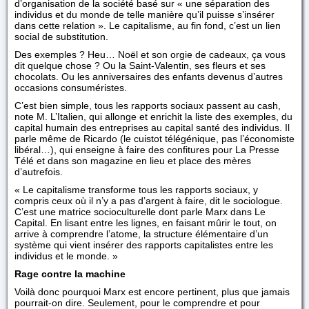
d’organisation de la société basé sur « une séparation des
individus et du monde de telle manière qu’il puisse s’insérer
dans cette relation ». Le capitalisme, au fin fond, c’est un lien
social de substitution.
Des exemples ? Heu… Noël et son orgie de cadeaux, ça vous
dit quelque chose ? Ou la Saint-Valentin, ses fleurs et ses
chocolats. Ou les anniversaires des enfants devenus d’autres
occasions consuméristes.
C’est bien simple, tous les rapports sociaux passent au cash,
note M. L’Italien, qui allonge et enrichit la liste des exemples, du
capital humain des entreprises au capital santé des individus. Il
parle même de Ricardo (le cuistot télégénique, pas l’économiste
libéral…), qui enseigne à faire des confitures pour La Presse
Télé et dans son magazine en lieu et place des mères
d’autrefois.
« Le capitalisme transforme tous les rapports sociaux, y
compris ceux où il n’y a pas d’argent à faire, dit le sociologue.
C’est une matrice socioculturelle dont parle Marx dans Le
Capital. En lisant entre les lignes, en faisant mûrir le tout, on
arrive à comprendre l’atome, la structure élémentaire d’un
système qui vient insérer des rapports capitalistes entre les
individus et le monde. »
Rage contre la machine
Voilà donc pourquoi Marx est encore pertinent, plus que jamais
pourrait-on dire. Seulement, pour le comprendre et pour