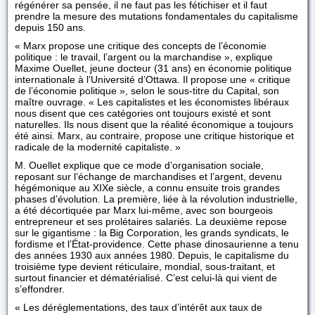
régénérer sa pensée, il ne faut pas les fétichiser et il faut
prendre la mesure des mutations fondamentales du capitalisme
depuis 150 ans.
« Marx propose une critique des concepts de l’économie
politique : le travail, l’argent ou la marchandise », explique
Maxime Ouellet, jeune docteur (31 ans) en économie politique
internationale à l’Université d’Ottawa. Il propose une « critique
de l’économie politique », selon le sous-titre du Capital, son
maître ouvrage. « Les capitalistes et les économistes libéraux
nous disent que ces catégories ont toujours existé et sont
naturelles. Ils nous disent que la réalité économique a toujours
été ainsi. Marx, au contraire, propose une critique historique et
radicale de la modernité capitaliste. »
M. Ouellet explique que ce mode d’organisation sociale,
reposant sur l’échange de marchandises et l’argent, devenu
hégémonique au XIXe siècle, a connu ensuite trois grandes
phases d’évolution. La première, liée à la révolution industrielle,
a été décortiquée par Marx lui-même, avec son bourgeois
entrepreneur et ses prolétaires salariés. La deuxième repose
sur le gigantisme : la Big Corporation, les grands syndicats, le
fordisme et l’État-providence. Cette phase dinosaurienne a tenu
des années 1930 aux années 1980. Depuis, le capitalisme du
troisième type devient réticulaire, mondial, sous-traitant, et
surtout financier et dématérialisé. C’est celui-là qui vient de
s’effondrer.
« Les déréglementations, des taux d’intérêt aux taux de