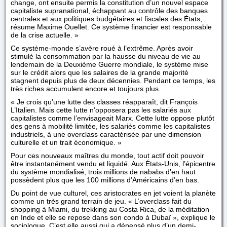
change, ont ensuite permis la constitution d’un nouvel espace
capitaliste supranational, échappant au contrôle des banques
centrales et aux politiques budgétaires et fiscales des États,
résume Maxime Ouellet. Ce système financier est responsable
de la crise actuelle. »
Ce système-monde s’avère roué à l’extrême. Après avoir
stimulé la consommation par la hausse du niveau de vie au
lendemain de la Deuxième Guerre mondiale, le système mise
sur le crédit alors que les salaires de la grande majorité
stagnent depuis plus de deux décennies. Pendant ce temps, les
très riches accumulent encore et toujours plus.
« Je crois qu’une lutte des classes réapparaît, dit François
L’Italien. Mais cette lutte n’opposera pas les salariés aux
capitalistes comme l’envisageait Marx. Cette lutte oppose plutôt
des gens à mobilité limitée, les salariés comme les capitalistes
industriels, à une overclass caractérisée par une dimension
culturelle et un trait économique. »
Pour ces nouveaux maîtres du monde, tout actif doit pouvoir
être instantanément vendu et liquidé. Aux États-Unis, l’épicentre
du système mondialisé, trois millions de nababs d’en haut
possèdent plus que les 100 millions d’Américains d’en bas.
Du point de vue culturel, ces aristocrates en jet voient la planète
comme un très grand terrain de jeu. « L’overclass fait du
shopping à Miami, du trekking au Costa Rica, de la méditation
en Inde et elle se repose dans son condo à Dubaï », explique le
sociologue. C’est elle aussi qui a dépensé plus d’un demi-