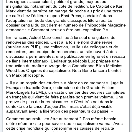
Les signes s’accumulent, petits et grands, majeurs ou
insignifiants, notamment du côté de l’édition. Le Capital de Karl
Marx vient de paraître en manga de poche au prix d’une tasse
de café chez l’éditeur nippon East Press, spécialisé dans
l’adaptation en bédé des grands classiques littéraires. Le
dossier central du tout dernier numéro de Philosophie Magazine
demande : « Comment peut-on être anti-capitaliste ? ».
En français, Actuel Marx constitue à lui seul une galaxie du
renouveau des études. C’est à la fois le nom d’une revue
(publiée aux PUF), une collection, un lieu de colloques et de
rencontres, une équipe de recherches, un site ouvert à des
discussions permanentes, une publication en ligne et un réseau
de liens internationaux. L’éditeur québécois Lux prépare une
traduction du maître ouvrage de la Canadienne Ellen Meiksins
Wood Les Origines du capitalisme. Nota Bene lancera bientôt
un Marx philosophe.
« Il y a un regain des études sur Marx en ce moment », juge la
Française Isabelle Garo, codirectrice de la Grande Édition
Marx-Engels (GEME), un vaste chantier des oeuvres complètes
en français qui vient de faire paraître son premier volume. Une
preuve de plus de la renaissance. « C’est très net dans le
contexte de la crise d’aujourd’hui, mais c’était déjà visible
auparavant avec la libération des pesanteurs du passé. »
Comment pourrait-il en être autrement ? Pas même besoin
d’être néomarxiste pour savoir que le capitalisme va mal. Avec
cette crise mondiale qui consomme les caisses de retraite