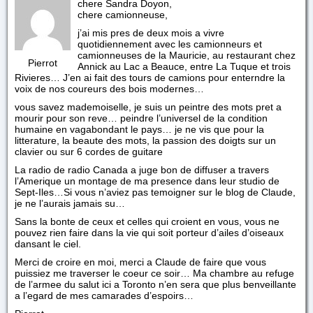
chere Sandra Doyon,
chere camionneuse,
j’ai mis pres de deux mois a vivre
quotidiennement avec les camionneurs et
camionneuses de la Mauricie, au restaurant chez
Pierrot
Annick au Lac a Beauce, entre La Tuque et trois
Rivieres… J’en ai fait des tours de camions pour enterndre la
voix de nos coureurs des bois modernes…
vous savez mademoiselle, je suis un peintre des mots pret a
mourir pour son reve… peindre l’universel de la condition
humaine en vagabondant le pays… je ne vis que pour la
litterature, la beaute des mots, la passion des doigts sur un
clavier ou sur 6 cordes de guitare
La radio de radio Canada a juge bon de diffuser a travers
l’Amerique un montage de ma presence dans leur studio de
Sept-Iles…Si vous n’aviez pas temoigner sur le blog de Claude,
je ne l’aurais jamais su…
Sans la bonte de ceux et celles qui croient en vous, vous ne
pouvez rien faire dans la vie qui soit porteur d’ailes d’oiseaux
dansant le ciel.
Merci de croire en moi, merci a Claude de faire que vous
puissiez me traverser le coeur ce soir… Ma chambre au refuge
de l’armee du salut ici a Toronto n’en sera que plus benveillante
a l’egard de mes camarades d’espoirs…