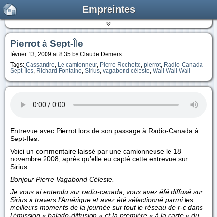
Empreintes
Pierrot à Sept-Île
février 13, 2009 at 8:35 by Claude Demers
Tags:
Cassandre
,
Le camionneur
,
Pierre Rochette
,
pierrot
,
Radio-Canada
Sept-Îles
,
Richard Fontaine
,
Sirius
,
vagabond céleste
,
Wall Wall Wall
Entrevue avec Pierrot lors de son passage à Radio-Canada à
Sept-Iles.
Voici un commentaire laissé par une camionneuse le 18
novembre 2008, après qu’elle eu capté cette entrevue sur
Sirius.
Bonjour Pierre Vagabond Céleste.
Je vous ai entendu sur radio-canada, vous avez éfé diffusé sur
Sirius à travers l’Amérique et avez été sélectionné parmi les
meilleurs moments de la journée sur tout le réseau de r-c dans
l’émission « balado-diffusion » et la première « à la carte » du