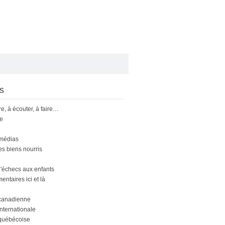
s
ire, à écouter, à faire…
le
 médias
s biens nourris
'échecs aux enfants
ntaires ici et là
canadienne
nternationale
québécoise