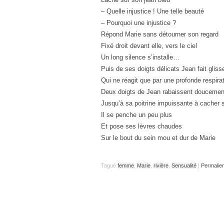
– Quelle injustice ! Une telle beauté
– Pourquoi une injustice ?
Répond Marie sans détourner son regard
Fixé droit devant elle, vers le ciel
Un long silence s’installe…
Puis de ses doigts délicats Jean fait gliss
Qui ne réagit que par une profonde respira
Deux doigts de Jean rabaissent doucement 
Jusqu’à sa poitrine impuissante à cacher s
Il se penche un peu plus
Et pose ses lèvres chaudes
Sur le bout du sein mou et dur de Marie
Tagué
femme
,
Marie
,
rivière
,
Sensualité
|
Permalie