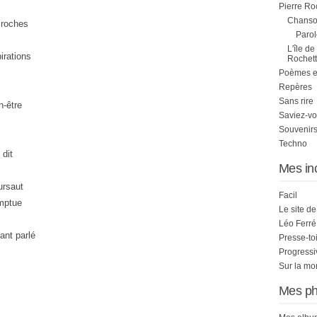
Pierre Ro
Chanson
 roches
Parol
L'île de
irations
Rochett
Poèmes et 
Repères
Sans rire
n-être
Saviez-vo
Souvenirs
Techno
 dit
Mes in
ursaut
Facil
omptue
Le site d
Léo Ferré
ant parlé
Presse-to
Progress
Sur la mo
Mes ph