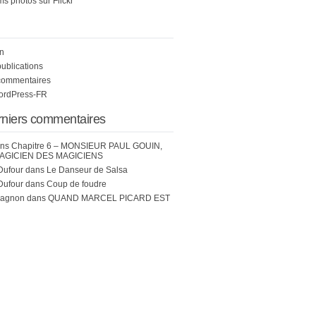
s photos sur Flickr
n
publications
commentaires
WordPress-FR
rniers commentaires
ns
Chapitre 6 – MONSIEUR PAUL GOUIN,
AGICIEN DES MAGICIENS
Dufour
dans
Le Danseur de Salsa
Dufour
dans
Coup de foudre
hagnon
dans
QUAND MARCEL PICARD EST