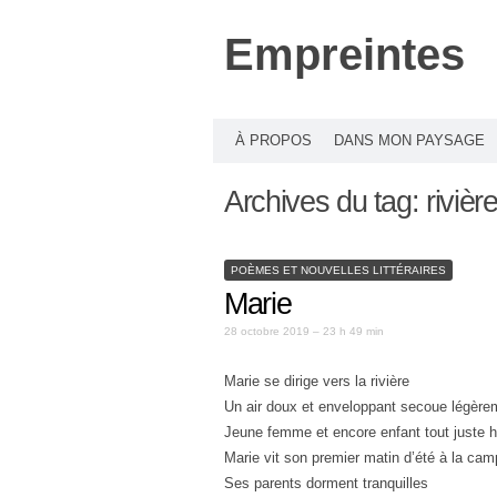
Empreintes
À PROPOS
DANS MON PAYSAGE
Archives du tag:
rivièr
POÈMES ET NOUVELLES LITTÉRAIRES
Marie
28 octobre 2019 – 23 h 49 min
Marie se dirige vers la rivière
Un air doux et enveloppant secoue légère
Jeune femme et encore enfant tout juste h
Marie vit son premier matin d’été à la ca
Ses parents dorment tranquilles