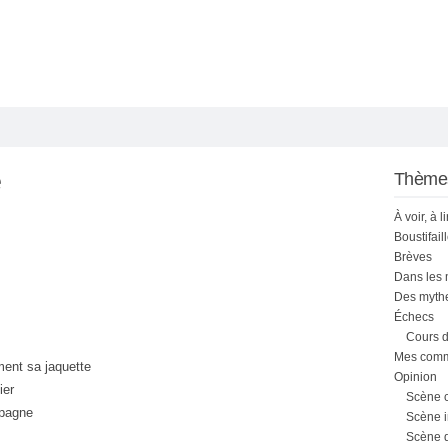
e
Thème
À voir, à l
Boustifail
Brèves
Dans les
Des mythe
Échecs
Cours d
Mes comme
ment sa jaquette
Opinion
ier
Scène 
mpagne
Scène i
Scène 