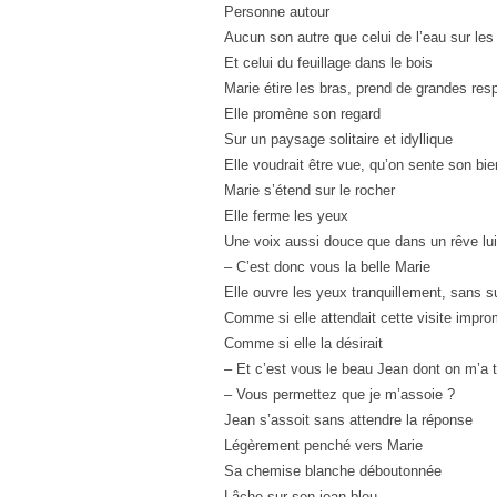
Personne autour
Aucun son autre que celui de l’eau sur les
Et celui du feuillage dans le bois
Marie étire les bras, prend de grandes resp
Elle promène son regard
Sur un paysage solitaire et idyllique
Elle voudrait être vue, qu’on sente son bie
Marie s’étend sur le rocher
Elle ferme les yeux
Une voix aussi douce que dans un rêve lui
– C’est donc vous la belle Marie
Elle ouvre les yeux tranquillement, sans s
Comme si elle attendait cette visite impr
Comme si elle la désirait
– Et c’est vous le beau Jean dont on m’a t
– Vous permettez que je m’assoie ?
Jean s’assoit sans attendre la réponse
Légèrement penché vers Marie
Sa chemise blanche déboutonnée
Lâche sur son jean bleu