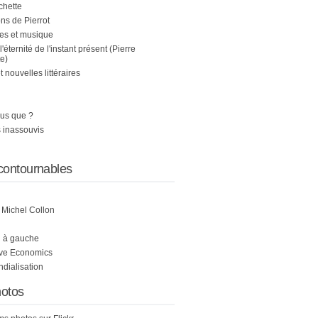
chette
s de Pierrot
es et musique
 l'éternité de l'instant présent (Pierre
e)
nouvelles littéraires
us que ?
 inassouvis
contournables
e Michel Collon
i à gauche
ive Economics
ndialisation
otos