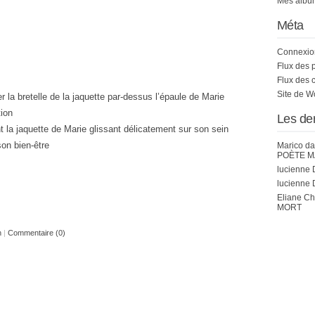
Mes album
Méta
Connexio
Flux des 
Flux des 
Site de 
er la bretelle de la jaquette par-dessus l’épaule de Marie
tion
Les de
la jaquette de Marie glissant délicatement sur son sein
on bien-être
Marico
da
POÈTE M
lucienne 
lucienne 
Eliane C
MORT
n
|
Commentaire (0)