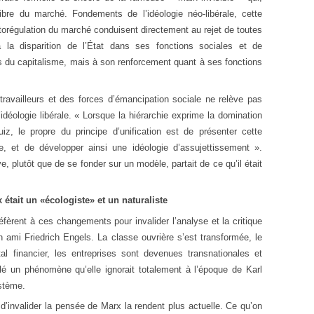
ibre du marché. Fondements de l’idéologie néo-libérale, cette
torégulation du marché conduisent directement au rejet de toutes
 la disparition de l’État dans ses fonctions sociales et de
s du capitalisme, mais à son renforcement quant à ses fonctions
travailleurs et des forces d’émancipation sociale ne relève pas
’idéologie libérale. « Lorsque la hiérarchie exprime la domination
z, le propre du principe d’unification est de présenter cette
e, et de développer ainsi une idéologie d’assujettissement ».
e, plutôt que de se fonder sur un modèle, partait de ce qu’il était
était un «écologiste» et un naturaliste
fèrent à ces changements pour invalider l’analyse et la critique
n ami Friedrich Engels. La classe ouvrière s’est transformée, le
tal financier, les entreprises sont devenues transnationales et
lé un phénomène qu’elle ignorait totalement à l’époque de Karl
stème.
 d’invalider la pensée de Marx la rendent plus actuelle. Ce qu’on