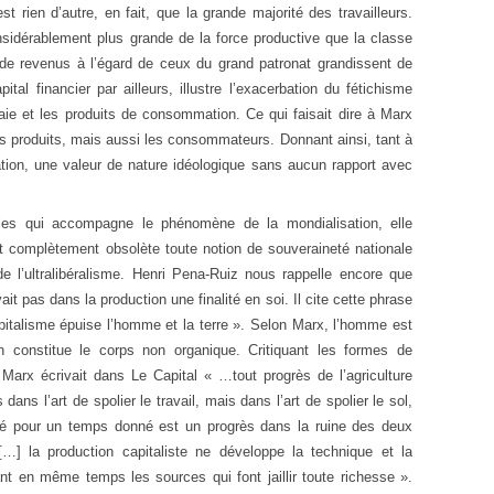
t rien d’autre, en fait, que la grande majorité des travailleurs.
nsidérablement plus grande de la force productive que la classe
 de revenus à l’égard de ceux du grand patronat grandissent de
tal financier par ailleurs, illustre l’exacerbation du fétichisme
aie et les produits de consommation. Ce qui faisait dire à Marx
es produits, mais aussi les consommateurs. Donnant ainsi, tant à
ion, une valeur de nature idéologique sans aucun rapport avec
les qui accompagne le phénomène de la mondialisation, elle
nt complètement obsolète toute notion de souveraineté nationale
de l’ultralibéralisme. Henri Pena-Ruiz nous rappelle encore que
ait pas dans la production une finalité en soi. Il cite cette phrase
apitalisme épuise l’homme et la terre ». Selon Marx, l’homme est
n constitue le corps non organique. Critiquant les formes de
, Marx écrivait dans Le Capital « …tout progrès de l’agriculture
ans l’art de spolier le travail, mais dans l’art de spolier le sol,
ilité pour un temps donné est un progrès dans la ruine des deux
[…] la production capitaliste ne développe la technique et la
t en même temps les sources qui font jaillir toute richesse ».