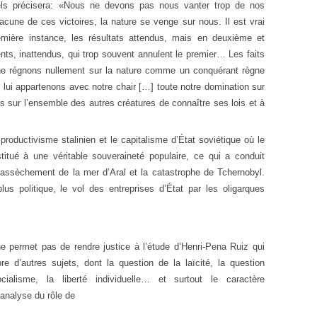
els précisera: «Nous ne devons pas nous vanter trop de nos
acune de ces victoires, la nature se venge sur nous. Il est vrai
mière instance, les résultats attendus, mais en deuxième et
rents, inattendus, qui trop souvent annulent le premier… Les faits
ne régnons nullement sur la nature comme un conquérant règne
lui appartenons avec notre chair […] toute notre domination sur
s sur l’ensemble des autres créatures de connaître ses lois et à
roductivisme stalinien et le capitalisme d’État soviétique où le
stitué à une véritable souveraineté populaire, ce qui a conduit
’assèchement de la mer d’Aral et la catastrophe de Tchernobyl.
lus politique, le vol des entreprises d’État par les oligarques
 permet pas de rendre justice à l’étude d’Henri-Pena Ruiz qui
’autres sujets, dont la question de la laïcité, la question
ialisme, la liberté individuelle… et surtout le caractère
 analyse du rôle de