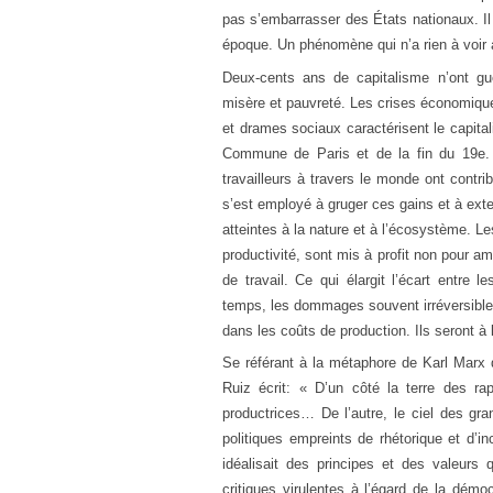
pas s’embarrasser des États nationaux. Il 
époque. Un phénomène qui n’a rien à voir av
Deux-cents ans de capitalisme n’ont gu
misère et pauvreté. Les crises économiques
et drames sociaux caractérisent le capital
Commune de Paris et de la fin du 19e. 
travailleurs à travers le monde ont contrib
s’est employé à gruger ces gains et à exter
atteintes à la nature et à l’écosystème. Le
productivité, sont mis à profit non pour amé
de travail. Ce qui élargit l’écart entre
temps, les dommages souvent irréversibles
dans les coûts de production. Ils seront à l
Se référant à la métaphore de Karl Marx d
Ruiz écrit: « D’un côté la terre des rap
productrices… De l’autre, le ciel des gr
politiques empreints de rhétorique et d’
idéalisait des principes et des valeurs 
critiques virulentes à l’égard de la démo