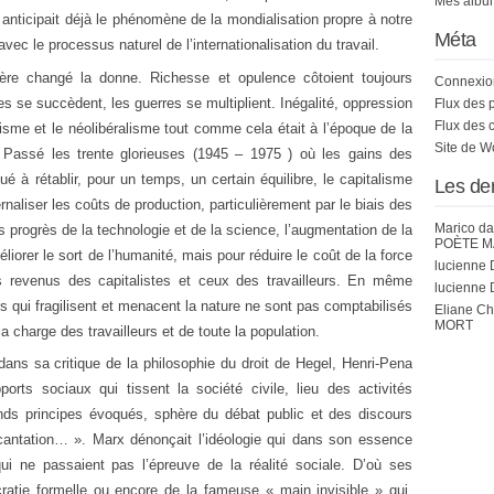
Mes album
anticipait déjà le phénomène de la mondialisation propre à notre
Méta
ec le processus naturel de l’internationalisation du travail.
ère changé la donne. Richesse et opulence côtoient toujours
Connexio
 se succèdent, les guerres se multiplient. Inégalité, oppression
Flux des 
Flux des 
isme et le néolibéralisme tout comme cela était à l’époque de la
Site de 
Passé les trente glorieuses (1945 – 1975 ) où les gains des
ué à rétablir, pour un temps, un certain équilibre, le capitalisme
Les de
naliser les coûts de production, particulièrement par le biais des
Marico
da
s progrès de la technologie et de la science, l’augmentation de la
POÈTE M
liorer le sort de l’humanité, mais pour réduire le coût de la force
lucienne 
 les revenus des capitalistes et ceux des travailleurs. En même
lucienne 
 qui fragilisent et menacent la nature ne sont pas comptabilisés
Eliane C
MORT
a charge des travailleurs et de toute la population.
ans sa critique de la philosophie du droit de Hegel, Henri-Pena
ports sociaux qui tissent la société civile, lieu des activités
ands principes évoqués, sphère du débat public et des discours
incantation… ». Marx dénonçait l’idéologie qui dans son essence
qui ne passaient pas l’épreuve de la réalité sociale. D’où ses
cratie formelle ou encore de la fameuse « main invisible » qui,