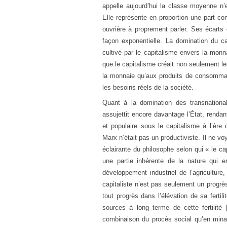
appelle aujourd’hui la classe moyenne n’es
Elle représente en proportion une part co
ouvrière à proprement parler. Ses écarts
façon exponentielle. La domination du capi
cultivé par le capitalisme envers la monn
que le capitalisme créait non seulement l
la monnaie qu’aux produits de consommat
les besoins réels de la société.
Quant à la domination des transnationa
assujettit encore davantage l’État, renda
et populaire sous le capitalisme à l’ère 
Marx n’était pas un productiviste. Il ne voy
éclairante du philosophe selon qui « le c
une partie inhérente de la nature qui e
développement industriel de l’agriculture
capitaliste n’est pas seulement un progrès d
tout progrès dans l’élévation de sa fert
sources à long terme de cette fertilité 
combinaison du procès social qu’en minan