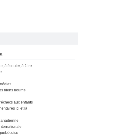
s
ire, à écouter, à faire…
le
 médias
s biens nourris
'échecs aux enfants
ntaires ici et là
canadienne
nternationale
québécoise