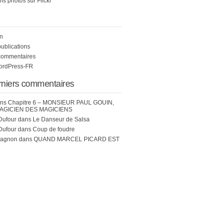
s photos sur Flickr
n
publications
commentaires
WordPress-FR
rniers commentaires
ns
Chapitre 6 – MONSIEUR PAUL GOUIN,
AGICIEN DES MAGICIENS
Dufour
dans
Le Danseur de Salsa
Dufour
dans
Coup de foudre
hagnon
dans
QUAND MARCEL PICARD EST