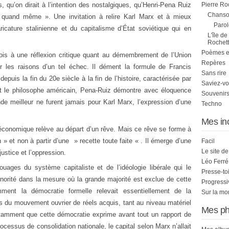
, qu’on dirait à l’intention des nostalgiques, qu’Henri-Pena Ruiz
Pierre Ro
Chanson
quand même ». Une invitation à relire Karl Marx et à mieux
Parol
cature stalinienne et du capitalisme d’État soviétique qui en
L'île de
Rochett
Poèmes et 
tefois à une réflexion critique quant au démembrement de l’Union
Repères
r les raisons d’un tel échec. Il dément la formule de Francis
Sans rire
puis la fin du 20e siècle à la fin de l’histoire, caractérisée par
Saviez-vo
uant le philosophe américain, Pena-Ruiz démontre avec éloquence
Souvenirs
de meilleur ne furent jamais pour Karl Marx, l’expression d’une
Techno
Mes in
t économique relève au départ d’un rêve. Mais ce rêve se forme à
 » et non à partir d’une » recette toute faite « . Il émerge d’une
Facil
Le site d
njustice et l’oppression.
Léo Ferré
ouages du système capitaliste et de l’idéologie libérale qui le
Presse-to
norité dans la mesure où la grande majorité est exclue de cette
Progress
ent la démocratie formelle relevait essentiellement de la
Sur la mo
ns du mouvement ouvrier de réels acquis, tant au niveau matériel
Mes ph
otamment que cette démocratie exprime avant tout un rapport de
ocessus de consolidation nationale, le capital selon Marx n’allait