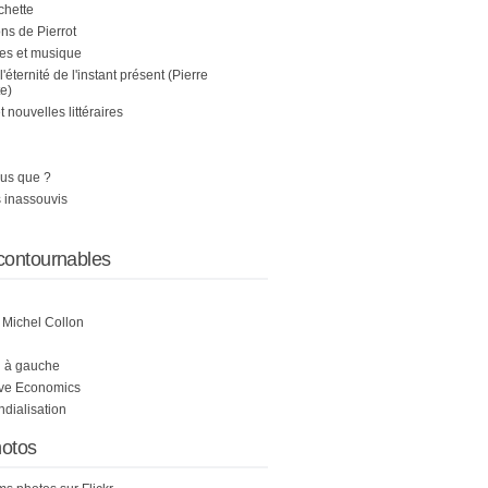
chette
s de Pierrot
es et musique
 l'éternité de l'instant présent (Pierre
e)
nouvelles littéraires
us que ?
 inassouvis
contournables
e Michel Collon
i à gauche
ive Economics
ndialisation
otos