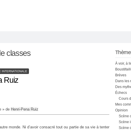
de classes
Thème
À voir, à l
Boustifail
 INTERNATIONALE
Brèves
a Ruiz
Dans les
Des mythe
Échecs
Cours d
Mes comme
e » de
Henri-Pena Ruiz
Opinion
Scène 
Scène i
 autre monde. Ni d’avoir consacré tout ou partie de sa vie à tenter
Scène 