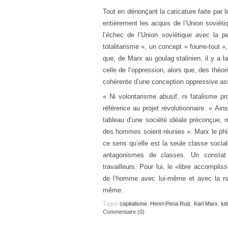
Tout en dénonçant la caricature faite par 
entièrement les acquis de l’Union soviéti
l’échec de l’Union soviétique avec la 
totalitarisme », un concept « fourre-tout 
que, de Marx au goulag stalinien, il y a l
celle de l’oppression, alors que, des théo
cohérente d’une conception oppressive ass
« Ni volontarisme abusif, ni fatalisme p
référence au projet révolutionnaire. « Ain
tableau d’une société idéale préconçue, 
des hommes soient réunies ». Marx le phil
ce sens qu’elle est la seule classe social
antagonismes de classes. Un constat q
travailleurs. Pour lui, le «libre accomp
de l’homme avec lui-même et avec la natu
même.
Tagué
capitalisme
,
Henri-Pena Ruiz
,
Karl Marx
,
lu
Commentaire (0)