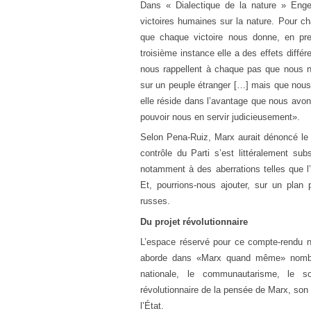
Dans « Dialectique de la nature » Eng
victoires humaines sur la nature. Pour ch
que chaque victoire nous donne, en pre
troisième instance elle a des effets diffé
nous rappellent à chaque pas que nous 
sur un peuple étranger […] mais que nous 
elle réside dans l’avantage que nous avon
pouvoir nous en servir judicieusement».
Selon Pena-Ruiz, Marx aurait dénoncé le p
contrôle du Parti s’est littéralement sub
notamment à des aberrations telles que l
Et, pourrions-nous ajouter, sur un plan p
russes.
Du projet révolutionnaire
L’espace réservé pour ce compte-rendu ne
aborde dans «Marx quand même» nombre d
nationale, le communautarisme, le soc
révolutionnaire de la pensée de Marx, son
l’État.