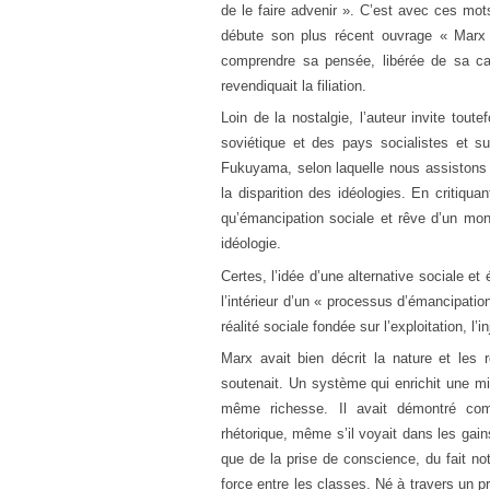
de le faire advenir ». C’est avec ces mots
débute son plus récent ouvrage « Marx 
comprendre sa pensée, libérée de sa cari
revendiquait la filiation.
Loin de la nostalgie, l’auteur invite tou
soviétique et des pays socialistes et su
Fukuyama, selon laquelle nous assistons de
la disparition des idéologies. En critiq
qu’émancipation sociale et rêve d’un mon
idéologie.
Certes, l’idée d’une alternative sociale e
l’intérieur d’un « processus d’émancipation
réalité sociale fondée sur l’exploitation, l’i
Marx avait bien décrit la nature et les r
soutenait. Un système qui enrichit une mi
même richesse. Il avait démontré comm
rhétorique, même s’il voyait dans les gai
que de la prise de conscience, du fait n
force entre les classes. Né à travers un pr