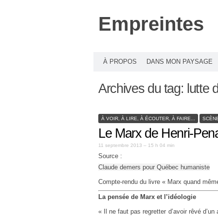
Empreintes
À PROPOS
DANS MON PAYSAGE
Archives du tag:
lutte 
À VOIR, À LIRE, À ÉCOUTER, À FAIRE...
SCÈNE
Le Marx de Henri-Pen
11 septembre 2013 – 15 h 04 min
Source :
Claude demers pour Québec humaniste
Compte-rendu du livre « Marx quand mêm
La pensée de Marx et l’idéologie
« Il ne faut pas regretter d’avoir rêvé d’un