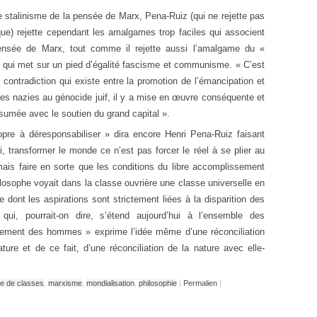
le stalinisme de la pensée de Marx, Pena-Ruiz (qui ne rejette pas
que) rejette cependant les amalgames trop faciles qui associent
pensée de Marx, tout comme il rejette aussi l’amalgame du «
», qui met sur un pied d’égalité fascisme et communisme. « C’est
a contradiction qui existe entre la promotion de l’émancipation et
ries nazies au génocide juif, il y a mise en œuvre conséquente et
umée avec le soutien du grand capital ».
ropre à déresponsabiliser » dira encore Henri Pena-Ruiz faisant
si, transformer le monde ce n’est pas forcer le réel à se plier au
mais faire en sorte que les conditions du libre accomplissement
osophe voyait dans la classe ouvrière une classe universelle en
e dont les aspirations sont strictement liées à la disparition des
ui, pourrait-on dire, s’étend aujourd’hui à l’ensemble des
lissement des hommes » exprime l’idée même d’une réconciliation
re et de ce fait, d’une réconciliation de la nature avec elle-
tte de classes
,
marxisme
,
mondialisation
,
philosophie
|
Permalien
|