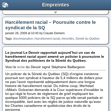
Empreintes
Harcèlement racial – Poursuite contre le
syndicat de la SQ
janvier 26, 2009 at 10:45 by Claude Demers
Tags:
discrimanation
,
Harcèlement racial
,
minorités
,
Sûreté du Québec
Le journal Le Devoir rapportait aujourd’hui un cas de
harcèlement racial ayant amené un policier à poursuivre le
Syndicat des politiciers de la Sûreté du Québec.
Voici le
texte
du Devoir signé Stéphane Baillargeon.
Un policier de la Sûreté du Québec (SQ) d’origine iranienne
poursuit son syndicat à hauteur de 5,4 millions de dollars pour
ne pas l’avoir représenté adéquatement dans une longue
histoire de harcèlement racial. Du même coup, Merhdad
«Mikel» Golzarian demande à la Cour supérieure d’invalider la
loi qui régit le forum de règlement de grief impliquant les
quelque 5000 policiers de la SQ parce qu’elle serait partiale et
incompatible, tant avec les règles de justice naturelle qu’avec
les Chartes canadienne et québécoise des droits de la
personne.