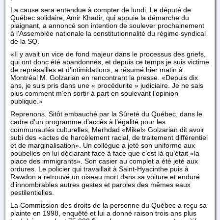
La cause sera entendue à compter de lundi. Le député de
Québec solidaire, Amir Khadir, qui appuie la démarche du
plaignant, a annoncé son intention de soulever prochainement
à l’Assemblée nationale la constitutionnalité du régime syndical
de la SQ.
«Il y avait un vice de fond majeur dans le processus des griefs,
qui ont donc été abandonnés, et depuis ce temps je suis victime
de représailles et d’intimidation», a résumé hier matin à
Montréal M. Golzarian en rencontrant la presse. «Depuis dix
ans, je suis pris dans une « procédurite » judiciaire. Je ne sais
plus comment m’en sortir à part en soulevant l’opinion
publique.»
Reprenons. Sitôt embauché par la Sûreté du Québec, dans le
cadre d’un programme d’accès à l’égalité pour les
communautés culturelles, Merhdad «Mikel» Golzarian dit avoir
subi des «actes de harcèlement racial, de traitement différentiel
et de marginalisation». Un collègue a jeté son uniforme aux
poubelles en lui déclarant face à face que c’est là qu’était «la
place des immigrants». Son casier au complet a été jeté aux
ordures. Le policier qui travaillait à Saint-Hyacinthe puis à
Rawdon a retrouvé un oiseau mort dans sa voiture et enduré
d’innombrables autres gestes et paroles des mêmes eaux
pestilentielles.
La Commission des droits de la personne du Québec a reçu sa
plainte en 1998, enquêté et lui a donné raison trois ans plus