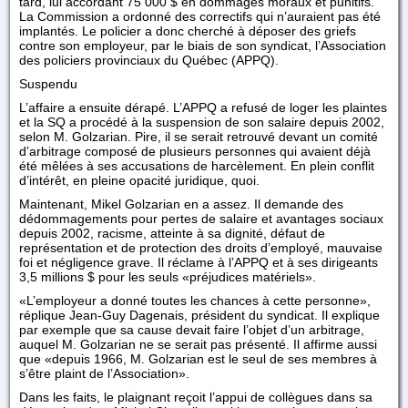
tard, lui accordant 75 000 $ en dommages moraux et punitifs.
La Commission a ordonné des correctifs qui n’auraient pas été
implantés. Le policier a donc cherché à déposer des griefs
contre son employeur, par le biais de son syndicat, l’Association
des policiers provinciaux du Québec (APPQ).
Suspendu
L’affaire a ensuite dérapé. L’APPQ a refusé de loger les plaintes
et la SQ a procédé à la suspension de son salaire depuis 2002,
selon M. Golzarian. Pire, il se serait retrouvé devant un comité
d’arbitrage composé de plusieurs personnes qui avaient déjà
été mêlées à ses accusations de harcèlement. En plein conflit
d’intérêt, en pleine opacité juridique, quoi.
Maintenant, Mikel Golzarian en a assez. Il demande des
dédommagements pour pertes de salaire et avantages sociaux
depuis 2002, racisme, atteinte à sa dignité, défaut de
représentation et de protection des droits d’employé, mauvaise
foi et négligence grave. Il réclame à l’APPQ et à ses dirigeants
3,5 millions $ pour les seuls «préjudices matériels».
«L’employeur a donné toutes les chances à cette personne»,
réplique Jean-Guy Dagenais, président du syndicat. Il explique
par exemple que sa cause devait faire l’objet d’un arbitrage,
auquel M. Golzarian ne se serait pas présenté. Il affirme aussi
que «depuis 1966, M. Golzarian est le seul de ses membres à
s’être plaint de l’Association».
Dans les faits, le plaignant reçoit l’appui de collègues dans sa