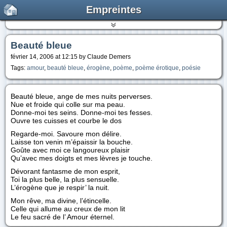
Empreintes
Beauté bleue
février 14, 2006 at 12:15 by Claude Demers
Tags:
amour
,
beauté bleue
,
érogène
,
poème
,
poème érotique
,
poésie
Beauté bleue, ange de mes nuits perverses.
Nue et froide qui colle sur ma peau.
Donne-moi tes seins. Donne-moi tes fesses.
Ouvre tes cuisses et courbe le dos
Regarde-moi. Savoure mon délire.
Laisse ton venin m’épaissir la bouche.
Goûte avec moi ce langoureux plaisir
Qu’avec mes doigts et mes lèvres je touche.
Dévorant fantasme de mon esprit,
Toi la plus belle, la plus sensuelle.
L’érogène que je respir’ la nuit.
Mon rêve, ma divine, l’étincelle.
Celle qui allume au creux de mon lit
Le feu sacré de l’ Amour éternel.