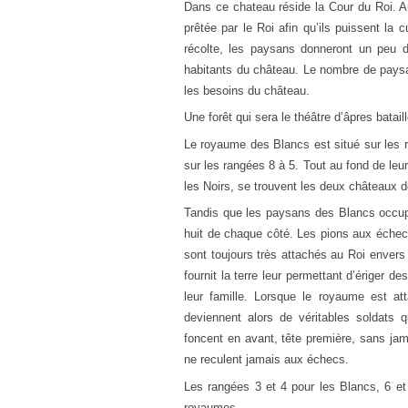
Dans ce chateau réside la Cour du Roi. Au
prêtée par le Roi afin qu’ils puissent la c
récolte, les paysans donneront un peu de
habitants du château. Le nombre de paysa
les besoins du château.
Une forêt qui sera le théâtre d’âpres bata
Le royaume des Blancs est situé sur les r
sur les rangées 8 à 5. Tout au fond de leur 
les Noirs, se trouvent les deux châteaux d
Tandis que les paysans des Blancs occupe
huit de chaque côté. Les pions aux échec
sont toujours très attachés au Roi envers 
fournit la terre leur permettant d’ériger d
leur famille. Lorsque le royaume est at
deviennent alors de véritables soldats q
foncent en avant, tête première, sans jam
ne reculent jamais aux échecs.
Les rangées 3 et 4 pour les Blancs, 6 et 
royaumes.