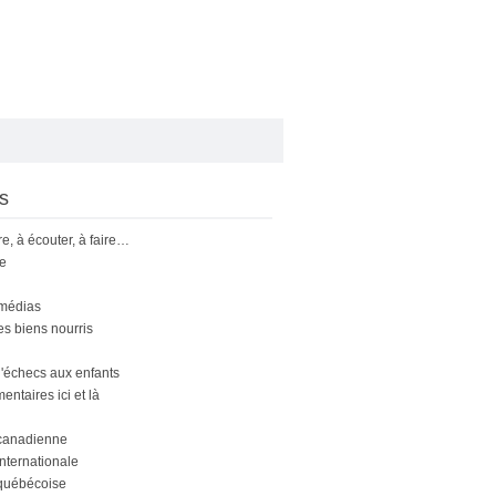
s
ire, à écouter, à faire…
le
 médias
s biens nourris
'échecs aux enfants
ntaires ici et là
canadienne
nternationale
québécoise