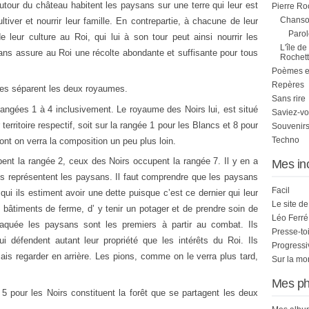
tour du château habitent les paysans sur une terre qui leur est
Pierre Ro
Chanson
ultiver et nourrir leur famille. En contrepartie, à chacune de leur
Parol
 leur culture au Roi, qui lui à son tour peut ainsi nourrir les
L'île de
ns assure au Roi une récolte abondante et suffisante pour tous
Rochett
Poèmes et 
Repères
illes séparent les deux royaumes.
Sans rire
angées 1 à 4 inclusivement. Le royaume des Noirs lui, est situé
Saviez-vo
territoire respectif, soit sur la rangée 1 pour les Blancs et 8 pour
Souvenirs
Techno
ont on verra la composition un peu plus loin.
nt la rangée 2, ceux des Noirs occupent la rangée 7. Il y en a
Mes in
s représentent les paysans. Il faut comprendre que les paysans
Facil
qui ils estiment avoir une dette puisque c’est ce dernier qui leur
Le site d
es bâtiments de ferme, d’ y tenir un potager et de prendre soin de
Léo Ferré
taquée les paysans sont les premiers à partir au combat. Ils
Presse-to
ui défendent autant leur propriété que les intérêts du Roi. Ils
Progress
ais regarder en arrière. Les pions, comme on le verra plus tard,
Sur la mo
Mes ph
5 pour les Noirs constituent la forêt que se partagent les deux