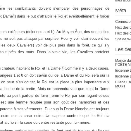
Mes album
aire les combattants doivent s’emparer des personnages de
Méta
1
 et Dame
) dans le but d’affaiblir le Roi et éventuellement le forcer
Connexio
Flux des 
urs extérieurs (colonnes a et h). Au Moyen-Âge, des sentinelles
Flux des 
au ne soit pas attaqué par surprise. Pour y voir clair souvent les
Site de 
 les deux Cavaliers) voir de plus près dans la forêt, ce qui s’y
Les de
tout près des tours. Dans la vraie vie, les Cavaliers sortaient
Marico
da
POÈTE M
2
u château habitent le Roi et la Dame
Comme il y a deux cases,
lucienne 
rangées 1 et 8 on doit savoir qui de la Dame et du Roi sera sur la
lucienne 
n peut s’en douter, le Roi est la pièce la plus importante aux
Eliane C
MORT
a l’issue de la partie. Mais on apprendra vite que c’est la Dame
nte au point parfois de faire frémir le Roi par son regard et ses
i est une femme réputée pour son goût des harmonies et des
apparente à ses vêtements. Du coup la Dame blanche est toujours
noire sur la case noire. Un caprice contre lequel le Roi n’a
t à choisir la case du centre restante pour lui-même.
adours mais aussi cabotins, ils font tout de travers. Au lieu de