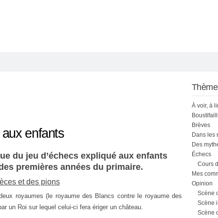
Thème
À voir, à l
Boustifail
Brèves
 aux enfants
Dans les
Des mythe
e du jeu d’échecs expliqué aux enfants
Échecs
Cours d
 des premières années du primaire.
Mes comme
ièces et des pions
Opinion
Scène 
e deux royaumes (le royaume des Blancs contre le royaume des
Scène i
par un Roi sur lequel celui-ci fera ériger un château.
Scène 