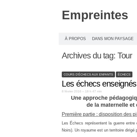
Empreintes
À PROPOS
DANS MON PAYSAGE
Archives du tag:
Tour
COURS D'ÉCHECS AUX ENFANTS
ÉCHECS
Les échecs enseignés
8 février 2016 – 18 h 47 min
Une approche pédagogiqu
de la maternelle et
Première partie : disposition des p
Les Échecs représentent la guerre entr
Noirs). Un royaume est un territoire dirigé 