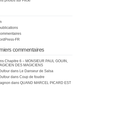
s photos sur Flickr
n
publications
commentaires
WordPress-FR
rniers commentaires
ns
Chapitre 6 – MONSIEUR PAUL GOUIN,
AGICIEN DES MAGICIENS
Dufour
dans
Le Danseur de Salsa
Dufour
dans
Coup de foudre
hagnon
dans
QUAND MARCEL PICARD EST