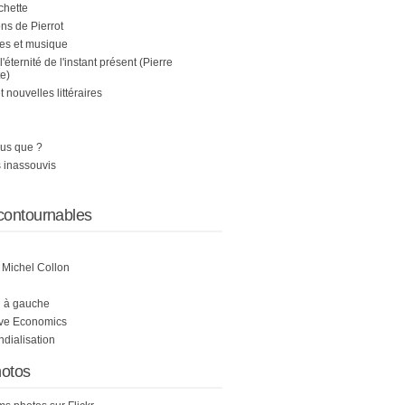
chette
s de Pierrot
es et musique
 l'éternité de l'instant présent (Pierre
e)
nouvelles littéraires
us que ?
 inassouvis
contournables
e Michel Collon
i à gauche
ive Economics
ndialisation
otos