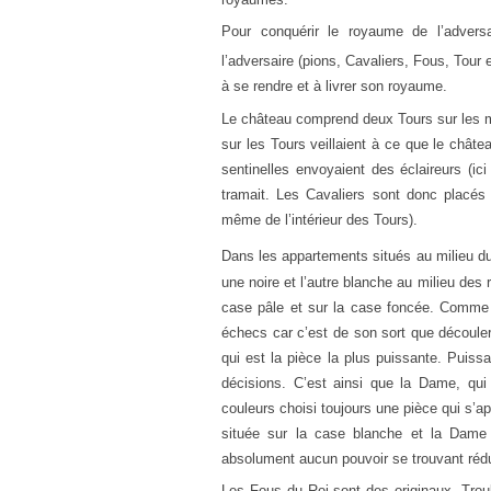
Pour conquérir le royaume de l’advers
l’adversaire (pions, Cavaliers, Fous, Tour
à se rendre et à livrer son royaume.
Le château comprend deux Tours sur les m
sur les Tours veillaient à ce que le châte
sentinelles envoyaient des éclaireurs (ici
tramait. Les Cavaliers sont donc placés 
même de l’intérieur des Tours).
Dans les appartements situés au milieu d
une noire et l’autre blanche au milieu des 
case pâle et sur la case foncée. Comme o
échecs car c’est de son sort que découler
qui est la pièce la plus puissante. Puissa
décisions. C’est ainsi que la Dame, qu
couleurs choisi toujours une pièce qui s’
située sur la case blanche et la Dame 
absolument aucun pouvoir se trouvant rédui
Les Fous du Roi sont des originaux. Troub