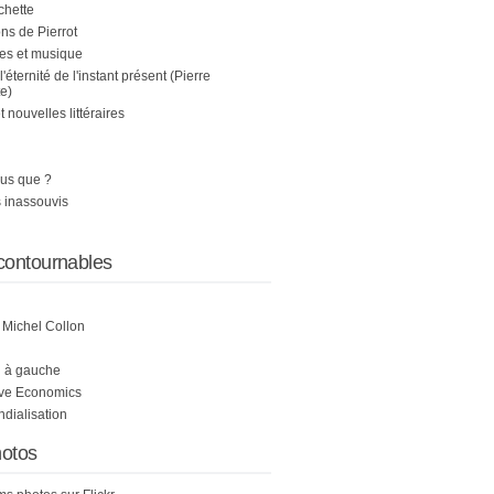
chette
s de Pierrot
es et musique
 l'éternité de l'instant présent (Pierre
e)
nouvelles littéraires
us que ?
 inassouvis
contournables
e Michel Collon
i à gauche
ive Economics
ndialisation
otos