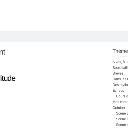
nt
Thème
À voir, à l
Boustifail
Brèves
itude
Dans les
Des mythe
Échecs
Cours d
Mes comme
Opinion
Scène 
Scène i
Scène 