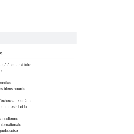
s
ire, à écouter, à faire…
le
 médias
s biens nourris
'échecs aux enfants
ntaires ici et là
canadienne
nternationale
québécoise