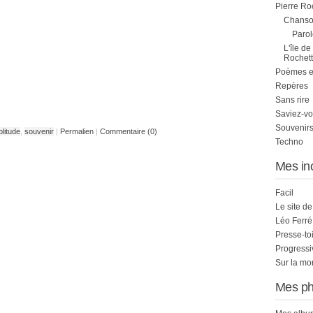
Pierre Ro
Chanson
Parol
L'île de
Rochett
Poèmes et 
Repères
Sans rire
Saviez-vo
Souvenirs
olitude
,
souvenir
|
Permalien
|
Commentaire (0)
Techno
Mes in
Facil
Le site d
Léo Ferré
Presse-to
Progress
Sur la mo
Mes ph