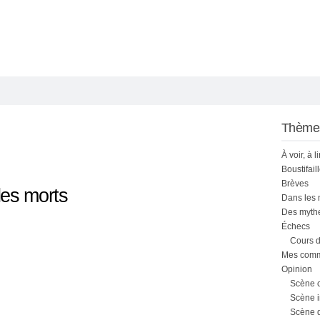
Thème
À voir, à l
Boustifail
Brèves
les morts
Dans les
Des mythe
Échecs
Cours d
Mes comme
Opinion
Scène 
Scène i
Scène 