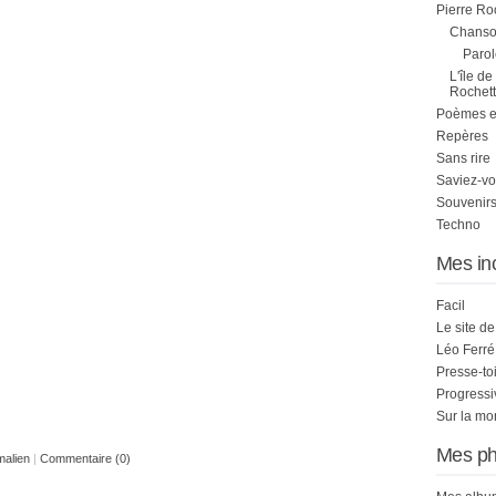
Pierre Ro
Chanson
Parol
L'île de
Rochett
Poèmes et 
Repères
Sans rire
Saviez-vo
Souvenirs
Techno
Mes in
Facil
Le site d
Léo Ferré
Presse-to
Progress
Sur la mo
Mes ph
malien
|
Commentaire (0)