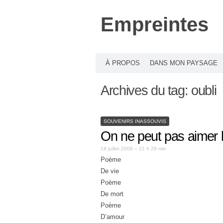
Empreintes
À PROPOS
DANS MON PAYSAGE
Archives du tag:
oubli
SOUVENIRS INASSOUVIS
On ne peut pas aimer 
18 juillet 2006 – 21 h 29 min
Poème
De vie
Poème
De mort
Poème
D’amour