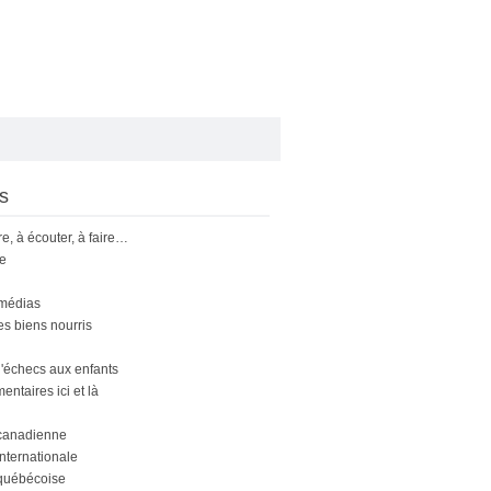
s
ire, à écouter, à faire…
le
 médias
s biens nourris
'échecs aux enfants
ntaires ici et là
canadienne
nternationale
québécoise