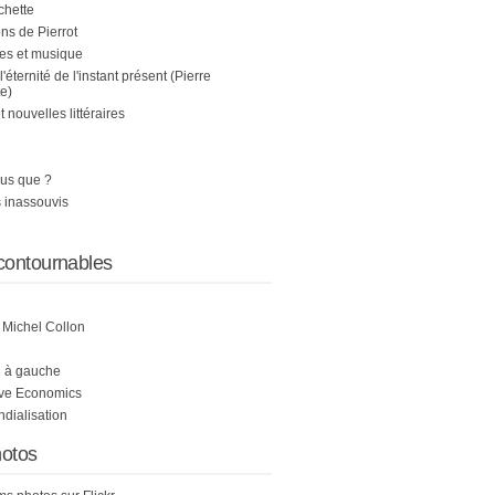
chette
s de Pierrot
es et musique
 l'éternité de l'instant présent (Pierre
e)
nouvelles littéraires
us que ?
 inassouvis
contournables
e Michel Collon
i à gauche
ive Economics
ndialisation
otos