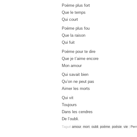
Poème plus fort
Que le temps
Qui court
Poème plus fou
Que la raison
Qui fuit
Poème pour te dire
Que je t’aime encore
Mon amour
Qui savait bien
Qu’on ne peut pas
Aimer les morts
Qui vit
Toujours
Dans les cendres
De l’oubli.
Tagué
amour
,
mort
,
oubli
,
poème
,
poésie
,
vie
|
Per