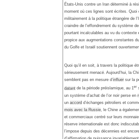
États-Unis contre un Iran déterminé à rési
moment où ces lignes sont écrites. Quoi qu
militairement à la politique étrangère de 
craindre de l’effondrement du système de
pourtant incalculables au vu du contexte 
propice aux augmentations constantes du 
du Golfe et Israël soutiennent ouvertemen
Quoi qu’il en soit, à travers la politique é
sérieusement menacé. Aujourd’hui, la Chi
semblent pas en mesure d’
influer
sur la po
er
datant
de la période préislamique, au 1
s
un système d’achat de l’or noir perse en
un
accord
d’échanges pétroliers et commer
mois avec la Russie
, le Chine a égaleme
et commerciaux centré sur leurs monnaie
réserve internationale est donc indiscuta
l’impose depuis des décennies est encor
d’affirmation de puissance invariablement