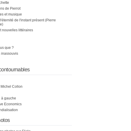
chette
s de Pierrot
es et musique
 l'éternité de l'instant présent (Pierre
e)
nouvelles littéraires
us que ?
 inassouvis
contournables
e Michel Collon
i à gauche
ive Economics
ndialisation
otos