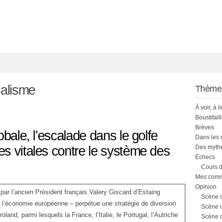
ialisme
Thème
À voir, à l
Boustifail
Brèves
obale, l’escalade dans le golfe
Dans les
s vitales contre le système des
Des mythe
Échecs
Cours d
Mes comme
Opinion
ar l’ancien Président français Valery Giscard d’Estaing
Scène 
t l’économie européenne – perpétue une stratégie de diversion
Scène i
oland, parmi lesquels la France, l’Italie, le Portugal, l’Autriche
Scène 