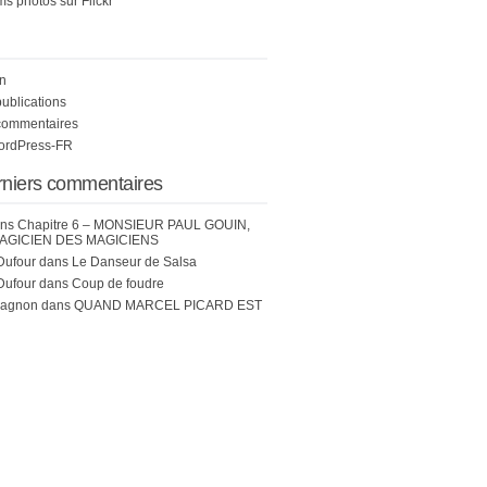
s photos sur Flickr
n
publications
commentaires
WordPress-FR
rniers commentaires
ns
Chapitre 6 – MONSIEUR PAUL GOUIN,
AGICIEN DES MAGICIENS
Dufour
dans
Le Danseur de Salsa
Dufour
dans
Coup de foudre
hagnon
dans
QUAND MARCEL PICARD EST