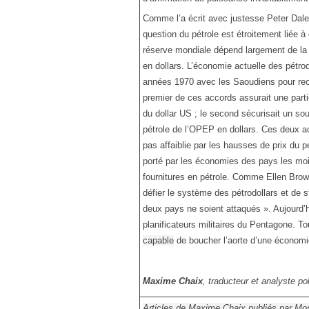
Comme l’a écrit avec justesse Peter Dale 
question du pétrole est étroitement liée à
réserve mondiale dépend largement de la 
en dollars. L’économie actuelle des pétro
années 1970 avec les Saoudiens pour recy
premier de ces accords assurait une parti
du dollar US ; le second sécurisait un sout
pétrole de l’OPEP en dollars. Ces deux a
pas affaiblie par les hausses de prix du pé
porté par les économies des pays les moi
fournitures en pétrole. Comme Ellen Brown 
défier le système des pétrodollars et de 
deux pays ne soient attaqués ». Aujourd’hu
planificateurs militaires du Pentagone. To
capable
de boucher l’aorte d’une économie 
Maxime Chaix
, traducteur et analyste po
Articles de Maxime Chaix publiés par Mon