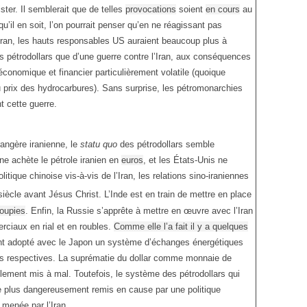
ster. Il semblerait que de telles
provocations
soient
en cours
au
’il en soit, l’on pourrait penser qu’en ne réagissant pas
l’Iran, les hauts responsables US auraient beaucoup plus à
s pétrodollars que d’une guerre contre l’Iran, aux conséquences
économique et financier particulièrement volatile (quoique
prix des hydrocarbures). Sans surprise, les pétromonarchies
t cette guerre.
trangère iranienne, le
statu quo
des pétrodollars semble
ne achète le pétrole iranien en
euros
, et les États-Unis ne
litique chinoise vis-à-vis de l’Iran, les relations sino-iraniennes
iècle avant Jésus Christ. L’Inde est en train de mettre en place
roupies
. Enfin, la Russie s’apprête à mettre en œuvre avec l’Iran
ciaux en rial et en roubles.
Comme elle l’a fait il y a quelques
nt adopté avec le Japon un système d’échanges énergétiques
s respectives. La suprématie du dollar comme monnaie de
blement mis à mal. Toutefois, le système des pétrodollars qui
e plus dangereusement remis en cause par une politique
 menée par l’Iran.