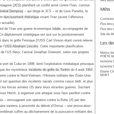
Mes album
ntagone (
JCS
) planifient un conflit armé contre l’Iran, comme
Méta
énéral Dempsey
– qui dirige le JCS – et de Leon Panetta, le
ent
durcissement rhétorique
visant l’Iran (avant l’offensive
Connexio
 actuelle).
Flux des 
gard de l’Iran une guerre économique
totale
, accompagnée de
Flux des 
Site de 
Ce déploiement stratégique est axé sur le positionnement
S
dans le golfe Persique (l’USS Carl Vinson étant censé relever
Les de
r l’
USS Abraham Lincoln
). Cette importante planification
de l’
US Navy
, l’amiral Jonathan Greenert, selon ses propres
Marico
da
POÈTE M
lucienne 
e port de Cuba en 1898, dont l’exploitation médiatique provoqua
lucienne 
 par les mystérieux
incidents du golfe du Tonkin
du 4 août 1964
Eliane C
MORT
erre contre le Nord-Vietnam, l’Histoire militaire des États-Unis
’il est question des incidents navals comme
casus belli
, et plus
t les forces armées US dans leurs récentes guerres. Sachant
our Hersh, à organiser une attaque sous faux pavillon contre
nis – envisageant une opération contre la flotte US par des
ire iraniens à proximité du détroit d’Ormuz – une provocation
emblerait suffire au déchainement de la puissance militaire des