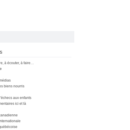
s
ire, à écouter, à faire…
le
 médias
s biens nourris
'échecs aux enfants
ntaires ici et là
canadienne
nternationale
québécoise