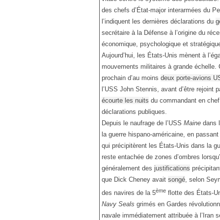
des chefs d’État-major interarmées du Pe
l’indiquent les dernières déclarations du
g
secrétaire à la Défense à l’origine du réc
économique, psychologique et stratégique
Aujourd’hui, les États-Unis mènent à l’é
mouvements militaires à grande échelle. 
prochain d’au moins
deux porte-avions U
l’USS John Stennis, avant d’être rejoint pa
écourte les nuits
du commandant en chef 
déclarations publiques.
Depuis le naufrage de l’USS
Maine
dans l
la guerre hispano-américaine, en passant
qui précipitèrent les États-Unis dans la gu
reste entachée de zones d’ombres lorsqu
généralement des
justifications
précipitan
que Dick Cheney avait
songé
, selon Seym
ème
des navires de la 5
flotte des États-U
Navy Seals
grimés en Gardes révolutionna
navale immédiatement attribuée à l’Iran s