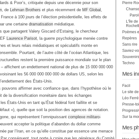
ndards & Poor’s, critiquée depuis une décennie pour son
Pierre Ro
Chanson
n
, de
Lehman Brothers
et plus récemment de
MF
Global
,
Parol
ance à 100 jours de l’élection présidentielle, les effets de
L'île de
 par une certaine
dramatisation
médiatique.
Rochett
s que partagent Valery Giscard d’Estaing, le chercheur
Poèmes et 
EDEF
Laurence Parisot
, la guerre psychologique menée contre
Repères
Sans rire
nes et leurs relais médiatiques et spéculatifs monte en
Saviez-vo
 ensemble. Pourtant, de l’autre côté de l’océan Atlantique, les
Souvenirs
structurelles restent la première puissance mondiale sur le plan
Techno
ue – affichent un endettement national de plus de 15 000 000 000
Mes in
avoisinant les 56 000 000 000 000 de dollars US, selon les
 l’endettement des États-Unis.
Facil
 pouvons affirmer avec confiance que, dans l’hypothèse où le
Le site d
it de la diversification monétaire dans les échanges
Léo Ferré
es États-Unis en tant qu’État fédéral font faillite et se
Presse-to
éfaut »), quelle que soit la position des agences de notation.
Progress
gone, qui représentent l’omnipuissant
complexe militaro-
Sur la mo
euvent accepter la politique d’abandon du dollar comme
Mes ph
née par l’Iran, en ce qu’elle constitue par essence une menace
. Par conséquent, tout porte à croire que les généraux du Comité