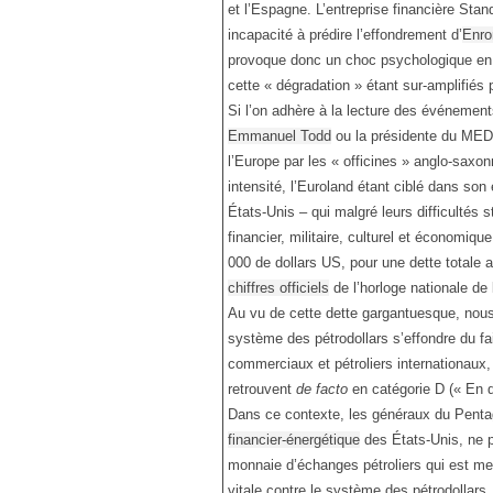
et l’Espagne. L’entreprise financière Sta
incapacité à prédire l’effondrement d’
Enro
provoque donc un choc psychologique en Fr
cette « dégradation » étant sur-amplifiés
Si l’on adhère à la lecture des événement
Emmanuel Todd
ou la présidente du M
l’Europe par les « officines » anglo-saxon
intensité, l’Euroland étant ciblé dans son
États-Unis – qui malgré leurs difficultés 
financier, militaire, culturel et économiq
000 de dollars US, pour une dette totale 
chiffres officiels
de l’horloge nationale de
Au vu de cette dette gargantuesque, nous
système des pétrodollars s’effondre du fa
commerciaux et pétroliers internationaux, l
retrouvent
de facto
en catégorie D (« En d
Dans ce contexte, les généraux du Penta
financier-énergétique
des États-Unis, ne p
monnaie d’échanges pétroliers qui est me
vitale contre le système des pétrodollars