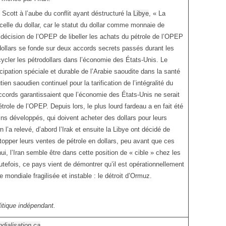
Scott à l’aube du conflit ayant déstructuré la
Libye
, « La
 celle du dollar, car le statut du dollar comme monnaie de
décision de l’OPEP de libeller les achats du pétrole de l’OPEP
dollars se fonde sur deux accords secrets passés durant les
cler les pétrodollars dans l’économie des États-Unis. Le
cipation spéciale et durable de l’Arabie saoudite dans la santé
ien saoudien continuel pour la tarification de l’intégralité du
ccords garantissaient que l’économie des États-Unis ne serait
trole de l’OPEP. Depuis lors, le plus lourd fardeau a en fait été
ns développés, qui doivent acheter des dollars pour leurs
l’a relevé, d’abord l’Irak et ensuite la Libye ont décidé de
stopper leurs ventes de pétrole en dollars, peu avant que ces
i, l’Iran semble être dans cette position de « cible » chez les
utefois, ce pays vient de démontrer qu’il est opérationnellement
mondiale fragilisée et instable : le détroit d’Ormuz.
litique indépendant.
dialisation.ca