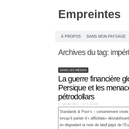
Empreintes
À PROPOS
DANS MON PAYSAGE
Archives du tag:
impér
DANS LES MÉDIAS
La guerre financière gl
Persique et les menace
pétrodollars
17 janvier 2012 – 12 h 12 min
Standards & Poor’s – certainement visée p
lorsqu’il parlait d’«
officines
» déstabilisan
en dégradant la note de
neuf pays
de l’Eur