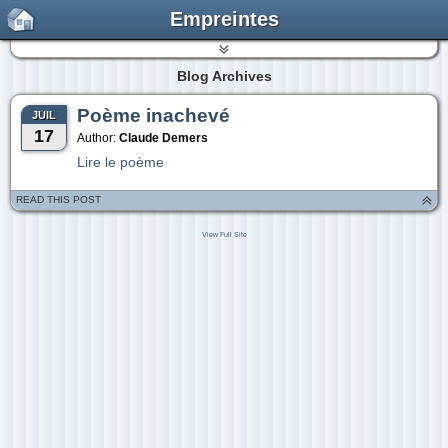
Empreintes
Blog Archives
Poème inachevé
JUIL
17
Author:
Claude Demers
Lire le poème
READ THIS POST
View Full Site