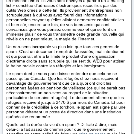
un méchant virus. Ils vous sont envoyés à partir d’un « mailing
list » constitué d’adresses électroniques recueillies par des
outils Web créés à cette fin. Ils proviennent d’entreprises non
scrupuleuses à qui vous avez fourni des informations
personnelles croyant qu’elles allaient demeurer confidentielles
et bien sûr, encore une fois, de vos bons amis qui sont
convaincus que vous pensez comme eux et qui se font un
immense plaisir de vous transmettre cette grande nouvelle qui
révèle on ne peut mieux, la magie de l’Internet.
Un non-sens incroyable va plus loin que tous ces genres de
spam. C’est un document rempli de faussetés, mal intentionné
et qui pourrait être à la limite le produit d’une organisation
d’extrême droite sans scrupule qui se sert du WEB pour attiser
la haine raciale contre les réfugiés et les immigrants.
Le spam dont je vous parle laisse entendre que cela ne se
passe qu’au Canada. Que les réfugiés chez nous reçoivent
davantage du gouvernement que ce à quoi ont droit les
personnes âgées en pension de vieillesse (ce qui ne serait pas
nécessairement un non-sens au regard de la situation
particulière de certains réfugiés). Le document affirme que les
réfugiés reçoivent jusqu’à 2470 $ par mois du Canada. Et pour
donner de la crédibilité à ce torchon, le spam est signé par une
personne détenant un poste de direction dans une institution
québécoise renommée.
Quelle est la durée de vie d’un spam ? Difficile à dire, mais
celui-ci a fait assez de chemin pour que le gouvernement