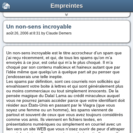
Empreintes
Un non-sens incroyable
août 26, 2006 at 8:31 by Claude Demers
Un non-sens incroyable est le titre accrocheur d’un spam que
j’ai reçu récemment, et qui, de tous les spams qu’on m’a
envoyés à ce jour, est celui qui m’a le plus choqué. Il m’a
choqué par son contenu malicieux et haineux autant que par
l’idée même que quelqu’un à quelque part ait pu penser que
j’endosserais une telle ineptie.
Les spams par définition, sont ces courriels non sollicités qui
envahissent votre boite à lettres et qui sont généralement plus
ou moins commerciaux ou tout simplement innocents. De la
pensée magique du Dalaï Lama au crédit miraculeux auquel
vous ne pourrez jamais accéder parce que votre identifiant doit
résider aux États-Unis en passant par le Viagra (que vous
soyez une femme ou un homme), les spams viennent de
partout et souvent de ceux que vous avez toujours considérés
comme vos amis. Ils viennent en fichiers textes, en
présentations numériques ou simplement en courriel avec un
lien vers un site WEB que vous n’osez ouvrir de peur d’attraper