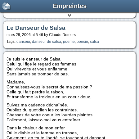
Empreintes
Le Danseur de Salsa
mars 29, 2006 at 5:46 by Claude Demers
Tags:
danseur
,
danseur de salsa
,
poème
,
poésie
,
salsa
Je suis le danseur de Salsa
Celui qui fige le regard des femmes
Qui virevolte et vous enflamme
Sans jamais se tromper de pas.
Madame,
Connaissez-vous le secret de ma passion ?
Celle qui fait perdre la raison,
Et transforme la froideur en un coeur doux.
Suivez ma cadence déchaînée.
Oubliez du quotidien les contraintes.
Chassez de votre coeur les lourdes plaintes.
Follement, laissez-moi vous entraîner
Dans la chaleur de mon enfer
Où le diable et la femme en transes,
Gaiement, en toute liberté, se touchent et dansent,