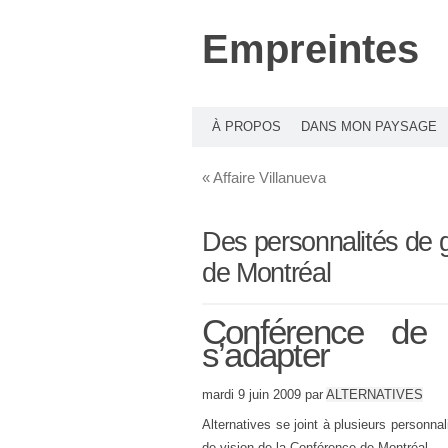
Empreintes
À PROPOS
DANS MON PAYSAGE
«
Affaire Villanueva
Des personnalités de
de Montréal
Conférence de 
s’adapter
mardi 9 juin 2009 par
ALTERNATIVES
Alternatives se joint à plusieurs personn
de vision de la Conférence de Montréal.