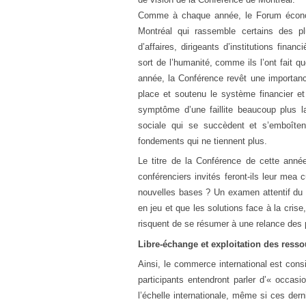
Comme à chaque année, le Forum économ
Montréal qui rassemble certains des p
d’affaires, dirigeants d’institutions finan
sort de l’humanité, comme ils l’ont fait
année, la Conférence revêt une importanc
place et soutenu le système financier et
symptôme d’une faillite beaucoup plus la
sociale qui se succèdent et s’emboîten
fondements qui ne tiennent plus.
Le titre de la Conférence de cette anné
conférenciers invités feront-ils leur mea
nouvelles bases ? Un examen attentif du
en jeu et que les solutions face à la cris
risquent de se résumer à une relance des po
Libre-échange et exploitation des resso
Ainsi, le commerce international est cons
participants entendront parler d’« occasio
l’échelle internationale, même si ces dern