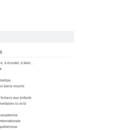
s
ire, à écouter, à faire…
le
 médias
s biens nourris
'échecs aux enfants
ntaires ici et là
canadienne
nternationale
québécoise