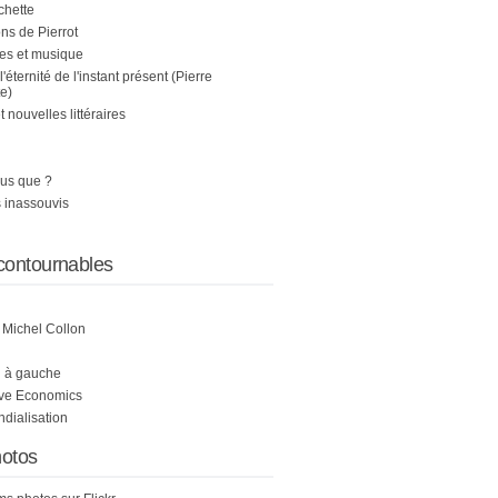
chette
s de Pierrot
es et musique
 l'éternité de l'instant présent (Pierre
e)
nouvelles littéraires
us que ?
 inassouvis
contournables
e Michel Collon
i à gauche
ive Economics
ndialisation
otos