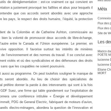
Mes album
tils de déréglementation : est-ce vraiment ce qui convient en
tation a justement provoqué les faillites et abus pour lesquels il
Méta
e entendre que ces accords seront abordés avec une approche
Connexio
re les pays, le respect des droits humains, l’équité, la protection
Flux des 
Flux des 
ident de la Colombie et de Catherine Ashton, commissaire au
Site de 
bien la volonté de promouvoir deux accords de libre-échange,
Les de
l’autre entre le Canada et l’Union européenne. Le premier, en
vive opposition. Il favorise surtout les intérêts de minières
Marico
da
de l’environnement et des normes du travail. Il se conclut avec
POÈTE M
lucienne 
ent violés et où des syndicalistes et des défenseurs des droits
lucienne 
 sans que les coupables ne soient poursuivis.
Eliane C
MORT
nt aussi au programme. On peut toutefois souligner le manque de
ets seront abordés. Au lieu de choisir des spécialistes de
l préfère donner la parole à des intervenants qui sont à la fois
 GDF Suez, une firme qui table grandement sur l’exploitation de
 donnera une conférence intitulée « Énergie et développement
Immelt, PDG de General Electric, fabriquant de moteurs d’avion,
areils électro-ménagers, abordera la question de l’innovation et