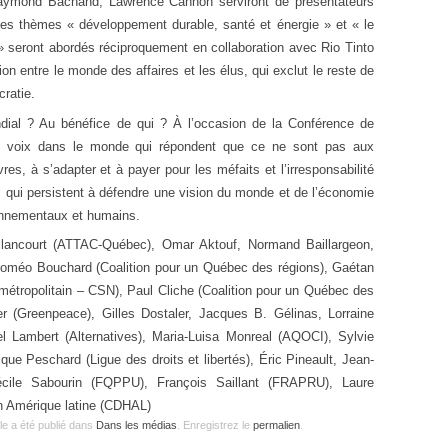
 Raymond Bachand, Lawrence Cannon serviront de présentateurs
les thèmes « développement durable, santé et énergie » et « le
» seront abordés réciproquement en collaboration avec Rio Tinto
n entre le monde des affaires et les élus, qui exclut le reste de
cratie.
dial ? Au bénéfice de qui ? À l’occasion de la Conférence de
s voix dans le monde qui répondent que ce ne sont pas aux
vres, à s’adapter et à payer pour les méfaits et l’irresponsabilité
s qui persistent à défendre une vision du monde et de l’économie
ronnementaux et humains.
illancourt (ATTAC-Québec), Omar Aktouf, Normand Baillargeon,
oméo Bouchard (Coalition pour un Québec des régions), Gaétan
métropolitain – CSN), Paul Cliche (Coalition pour un Québec des
ier (Greenpeace), Gilles Dostaler, Jacques B. Gélinas, Lorraine
hel Lambert (Alternatives), Maria-Luisa Monreal (AQOCI), Sylvie
ue Peschard (Ligue des droits et libertés), Éric Pineault, Jean-
écile Sabourin (FQPPU), François Saillant (FRAPRU), Laure
en Amérique latine (CDHAL)
cle a été publié dans
Dans les médias
. Enregistrez le
permalien
.