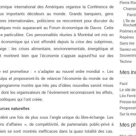
Pierre Ro
ique international des Amériques organise la Conférence de
Chanson
lus importants décideurs au monde. Grands banquiers, gens
Parol
cières internationales, politiciens se rencontrent pour discuter du
L'île de
Rochett
 quelques mois auparavant au Forum économique de Davos. Cette
Poèmes et 
e particulière. Ces personnalités réunies à Montréal ont mis en
Repères
 économique qui s’est effondré depuis la crise des subprimes,
Sans rire
rge : les crises alimentaire, environnementale, énergétique et
Saviez-vo
t montrent bien que l’économie s’appuie aujourd’hui sur des
Souvenirs
Techno
Mes in
e est prometteur : « s’adapter au nouvel ordre mondial ». Les
 culpa et proposeront-ils de relancer l’économie du monde sur de
Facil
 programme montre que très peu d’idées nouvelles seront mises
Le site d
e, dont les organisateurs de l’événement reconnaissent les effets,
Léo Ferré
litiques qui l’ont créée.
Presse-to
Progress
urces naturelles
Sur la mo
idéré une fois de plus sous l’angle unique du libre-échange. Les
Mes ph
ns d’affaires », de compétitivité, de partenariats public-privé à
iers se sont montrés inefficaces dans la quasi totalité des cas.