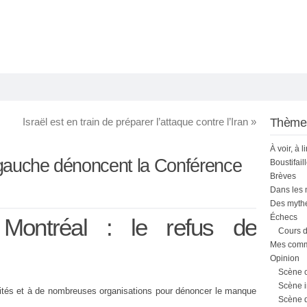
Israël est en train de préparer l’attaque contre l’Iran
»
Thème
À voir, à l
 gauche dénoncent la Conférence
Boustifail
Brèves
Dans les
Des mythe
Échecs
Montréal : le refus de
Cours d
Mes comme
Opinion
Scène 
Scène i
alités et à de nombreuses organisations pour dénoncer le manque
Scène 