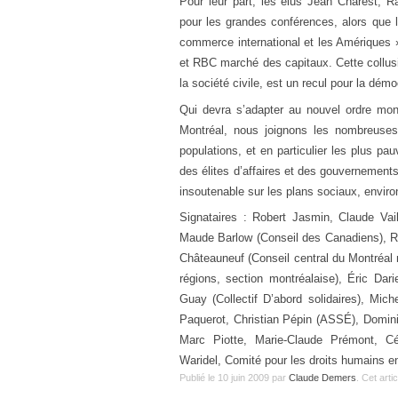
Pour leur part, les élus Jean Charest,
pour les grandes conférences, alors que 
commerce international et les Amériques 
et RBC marché des capitaux. Cette collusio
la société civile, est un recul pour la démo
Qui devra s’adapter au nouvel ordre mon
Montréal, nous joignons les nombreuse
populations, et en particulier les plus pau
des élites d’affaires et des gouvernement
insoutenable sur les plans sociaux, envi
Signataires : Robert Jasmin, Claude Va
Maude Barlow (Conseil des Canadiens), R
Châteauneuf (Conseil central du Montréal 
régions, section montréalaise), Éric Dar
Guay (Collectif D’abord solidaires), Mic
Paquerot, Christian Pépin (ASSÉ), Dominiq
Marc Piotte, Marie-Claude Prémont, C
Waridel, Comité pour les droits humains 
Publié le
10 juin 2009
par
Claude Demers
. Cet arti