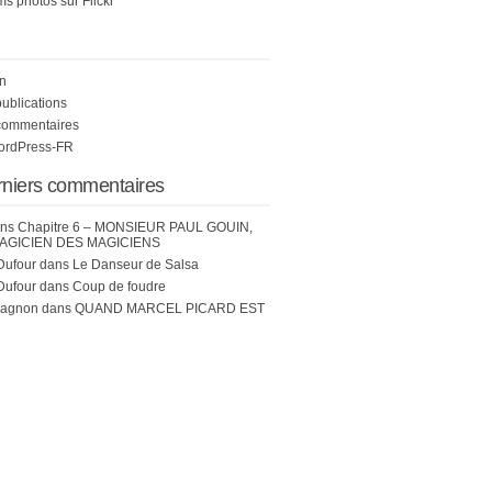
s photos sur Flickr
n
publications
commentaires
WordPress-FR
rniers commentaires
ns
Chapitre 6 – MONSIEUR PAUL GOUIN,
AGICIEN DES MAGICIENS
Dufour
dans
Le Danseur de Salsa
Dufour
dans
Coup de foudre
hagnon
dans
QUAND MARCEL PICARD EST