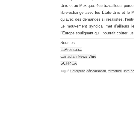
Unis et au Mexique. 465 travailleurs perden
libre-échange avec les États-Unis et le M
qu’avec des demandes si irréalistes, l’ent
Le mouvement syndical met d’ailleurs l
l’Europe soulignant qu’il pourrait coûter 
Sources :
LaPresse.ca
Canadian News Wire
SCFP.CA
Tagué
Caterpillar
,
délocalisation
,
fermeture
,
libre-