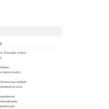
s
ire, à écouter, à faire…
le
 médias
s biens nourris
'échecs aux enfants
ntaires ici et là
canadienne
nternationale
québécoise