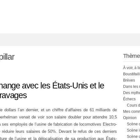
illar
Thème
À voir, à l
Boustifail
Brèves
échange avec les États-Unis et le
Dans les
 ravages
Des mythe
Échecs
Cours d
 dollars l’an dernier, et un chiffre d’affaires de 61 milliards de
Mes comme
berhelman venait de voir son salaire doubler pour attendre 10,5
Opinion
à ses employés de l’usine de fabrication de locomotives Electro-
Scène 
Scène i
réduire leurs salaires de 50%. Devant le refus de ces derniers
Scène 
ture de l’usine et la délocalisation de sa production aux États-