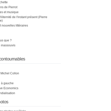
chette
s de Pierrot
es et musique
 l'éternité de l'instant présent (Pierre
e)
nouvelles littéraires
us que ?
 inassouvis
contournables
e Michel Collon
i à gauche
ive Economics
ndialisation
otos