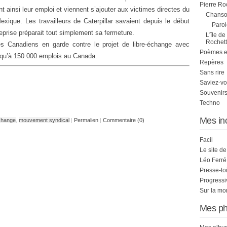
Pierre Ro
t ainsi leur emploi et viennent s’ajouter aux victimes directes du
Chanson
exique. Les travailleurs de Caterpillar savaient depuis le début
Parol
reprise préparait tout simplement sa fermeture.
L'île de
Rochett
es Canadiens en garde contre le projet de libre-échange avec
Poèmes et 
jusqu’à 150 000 emplois au Canada.
Repères
Sans rire
Saviez-vo
Souvenirs
Techno
Mes in
échange
,
mouvement syndical
|
Permalien
|
Commentaire (0)
Facil
Le site d
Léo Ferré
Presse-to
Progress
Sur la mo
Mes ph