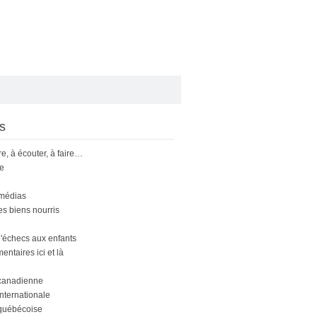
s
ire, à écouter, à faire…
le
 médias
s biens nourris
'échecs aux enfants
ntaires ici et là
canadienne
nternationale
québécoise