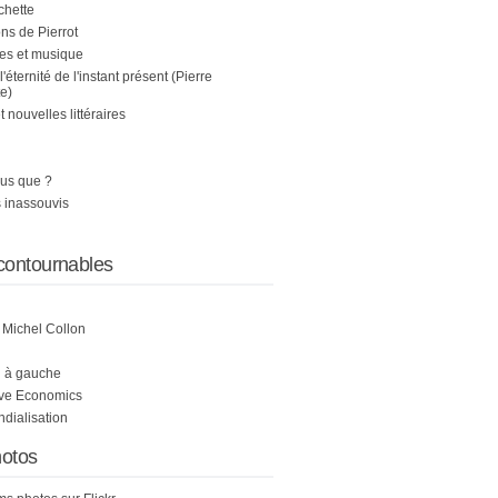
chette
s de Pierrot
es et musique
 l'éternité de l'instant présent (Pierre
e)
nouvelles littéraires
us que ?
 inassouvis
contournables
e Michel Collon
i à gauche
ive Economics
ndialisation
otos