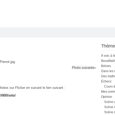
Thème
À voir, à l
Boustifail
Pierrot.jpg
Brèves
Photo suivante
»
Dans les
Des mythe
Échecs
Cours d
otos sur Flicker en suivant le lien suivant :
Mes comme
@N00/sets/
Opinion
Scène 
Scène i
Scène 