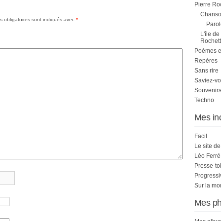
Pierre Ro
Chanson
 obligatoires sont indiqués avec
*
Parol
L'île de
Rochett
Poèmes et 
Repères
Sans rire
Saviez-vo
Souvenirs
Techno
Mes in
Facil
Le site d
Léo Ferré
Presse-to
Progress
Sur la mo
Mes ph