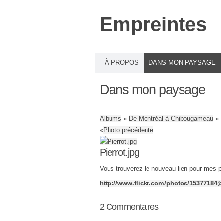
Empreintes
À PROPOS
DANS MON PAYSAGE
Dans mon paysage
Albums
»
De Montréal à Chibougameau
» 
«
Photo précédente
Pierrot.jpg
Vous trouverez le nouveau lien pour mes ph
http://www.flickr.com/photos/15377184
2
Commentaires